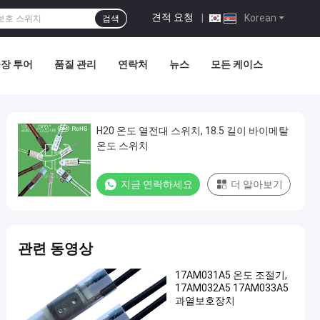
견적 요청
|
Korean
검색
장 투어
품질 관리
연락처
뉴스
모든 케이스
H20 온도 열전대 스위치, 18.5 길이 바이메탈
온도 스위치
지금 연락하세요
더 알아보기
관련 동영상
17AM031A5 온도 조절기,
17AM032A5 17AM033A5
과열보호장치