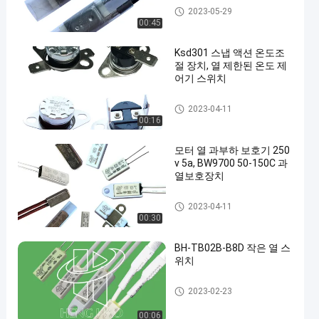
17AM 열 보호자
2023-05-29
00:45
Ksd301 스냅 액션 온도조
절 장치, 열 제한된 온도 제
어기 스위치
KSD301 바이메탈 보온장치
2023-04-11
00:16
모터 열 과부하 보호기 250
v 5a, BW9700 50-150C 과
열보호장치
KSD301 바이메탈 보온장치
2023-04-11
00:30
BH-TB02B-B8D 작은 열 스
위치
소형 열 스위치
2023-02-23
00:06