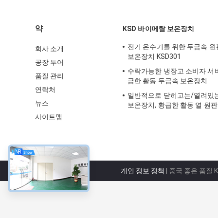
약
KSD 바이메탈 보온장치
전기 온수기를 위한 두금속 원
회사 소개
보온장치 KSD301
공장 투어
수락가능한 냉장고 소비자 서
품질 관리
급한 활동 두금속 보온장치
연락처
일반적으로 닫히고는/열려있는 
뉴스
보온장치, 황급한 활동 열 원
사이트맵
개인 정보 정책
| 중국 좋은 품질