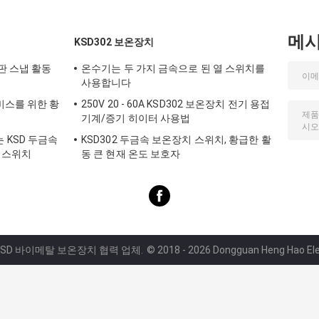
메
KSD302 보온장치
판 스냅 활동
온수기는 두 가지 금속으로 된 열 스위치를
사용합니다
비스를 위한 황
250V 20 - 60A KSD302 보온장치 전기 용접
기계/증기 히이터 사용법
KSD 두금속
KSD302 두금속 보온장치 스위치, 황급한 활
판 스위치
동 큰 현재 온도 보호자
 KSD 바이메탈 보온장치 협력 업체.
© 2018 - 2026 Dongguan Heng Hao Elect