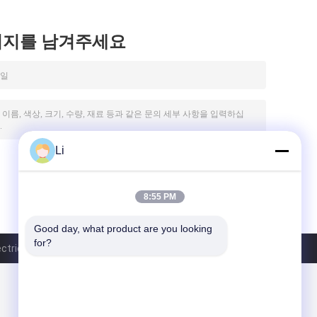
시지를 남겨주세요
Li
8:55 PM
Good day, what product are you looking 
for?
ric Co., Ltd. All Rights Reserved.