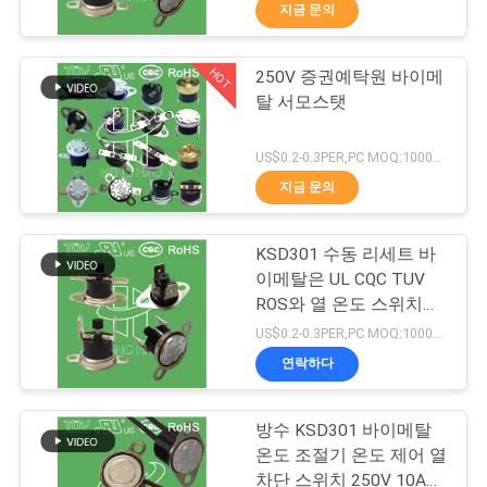
지금 문의
회
사
HOT
250V 증권예탁원 바이메
223
탈 서모스탯
소
개
단열 보호 스위치
US$0.2-0.3PER,PC MOQ:1000pcs
지금 문의
공
KSD301 수동 리세트 바
장
이메탈은 UL CQC TUV
ROS와 열 온도 스위치
투
18
250V 10A 16A를 자동온
US$0.2-0.3PER,PC MOQ:1000pcs
도조절장치를 답니다
어
연락하다
KSD302 보온장치
품
방수 KSD301 바이메탈
온도 조절기 온도 제어 열
질
차단 스위치 250V 10A