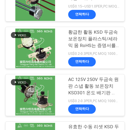
16A CQC TUV UL ROHS
US$0.15~USD1.0PER,PC MOQ:1000pcs
관
포함
연락하다
29
리
증권예탁원 열 스위
황급한 활동 KSD 두금속
보온장치 플라스틱/세라
연
치
믹 몸 RoHS는 증명서를
락
줬습니다
US$0.2-0.3PER,PC MOQ:1000pcs
연락하다
처
AC 125V 250V 두금속 원
162
뉴
판 스냅 활동 보온장치
NTC 서미스터 온도
KSD301 온도 배기판 스
스
위치
US$0.2-0.3PER,PC MOQ:1000pcs
감지기
연락하다
모
유효한 수동 리셋 KSD 두
든