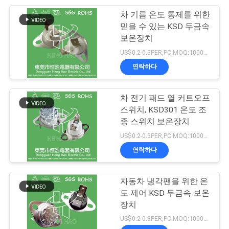
차 기름 온도 통제를 위한
68
믿을 수 있는 KSD 두금속
열 하중 초과 보호자
보온장치
US$0.2-0.3PER,PC MOQ:1000pcs
스위치
연락하다
차 전기 패드 열 커트오프
스위치, KSD301 온도 조
종 스위치 보온장치
10
US$0.2-0.3PER,PC MOQ:1000pcs
연락하다
온도 조종 스위치
자동차 냉각팬을 위한 온
도 제어 KSD 두금속 보온
장치
US$0.2-0.3PER,PC MOQ:1000pcs