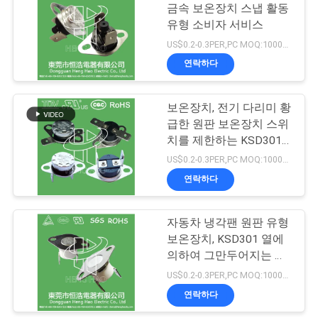
금속 보온장치 스냅 활동
케
유형 소비자 서비스
91
US$0.2-0.3PER,PC MOQ:1000pcs
이
연락하다
17AM 열 보호자
스
보온장치, 전기 다리미 황
급한 원판 보온장치 스위
사
치를 제한하는 KSD301
이
온도
US$0.2-0.3PER,PC MOQ:1000pcs
연락하다
트
16
맵
자동차 냉각팬 원판 유형
열 커트오프 스위치
보온장치, KSD301 열에
의하여 그만두어지는 스
PRIVACY
위치
US$0.2-0.3PER,PC MOQ:1000pcs
POLICY
연락하다