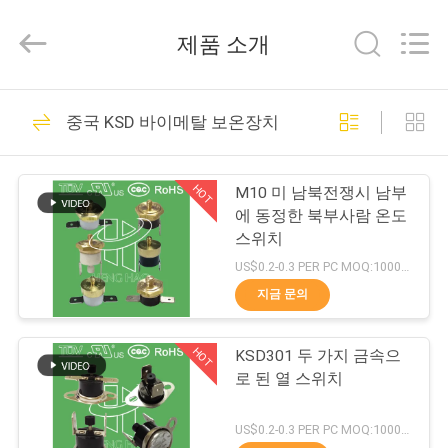
©
2018
-
제품 소개
2026
Dongguan
Heng
Hao
홈
126
Electric
Co.,
중국 KSD 바이메탈 보온장치
Ltd.
KSD 바이메탈 보온
All
Rights
Reserved.
제
장치
HOT
M10 미 남북전쟁시 남부
품
에 동정한 북부사람 온도
스위치
소
US$0.2-0.3 PER PC MOQ:1000pcs
개
지금 문의
274
KSD301 바이메탈 보
HOT
KSD301 두 가지 금속으
VR
로 된 열 스위치
쇼
온장치
US$0.2-0.3 PER PC MOQ:1000pcs