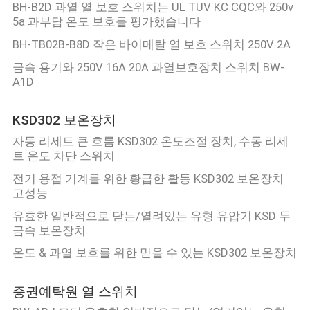
BH-B2D 과열 열 보호 스위치는 UL TUV KC CQC와 250v
관
5a 과부담 온도 보호를 평가했습니다
BH-TB02B-B8D 작은 바이메탈 열 보호 스위치 250V 2A
리
금속 용기와 250V 16A 20A 과열보호장치 스위치 BW-
A1D
연
KSD302 보온장치
락
자동 리세트 큰 흐름 KSD302 온도조절 장치, 수동 리세
처
트 온도 차단 스위치
전기 용접 기계를 위한 황급한 활동 KSD302 보온장치
고성능
뉴
유효한 일반적으로 닫는/열려있는 유형 유압기 KSD 두
스
금속 보온장치
온도 & 과열 보호를 위한 믿을 수 있는 KSD302 보온장치
모
증권예탁원 열 스위치
든