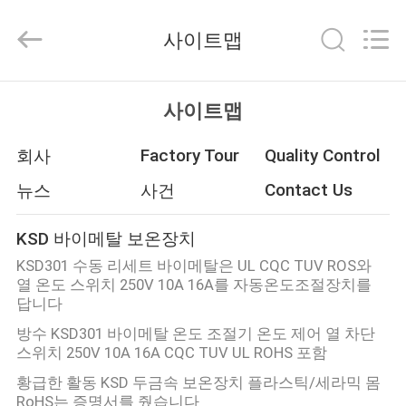
©
2018
-
사이트맵
2026
Dongguan
Heng
Hao
홈
Electric
Co.,
사이트맵
Ltd.
All
Rights
Reserved.
Factory Tour
Quality Control
회사
제
Contact Us
뉴스
사건
품
소
KSD 바이메탈 보온장치
개
KSD301 수동 리세트 바이메탈은 UL CQC TUV ROS와
열 온도 스위치 250V 10A 16A를 자동온도조절장치를
답니다
VR
방수 KSD301 바이메탈 온도 조절기 온도 제어 열 차단
스위치 250V 10A 16A CQC TUV UL ROHS 포함
쇼
황급한 활동 KSD 두금속 보온장치 플라스틱/세라믹 몸
RoHS는 증명서를 줬습니다