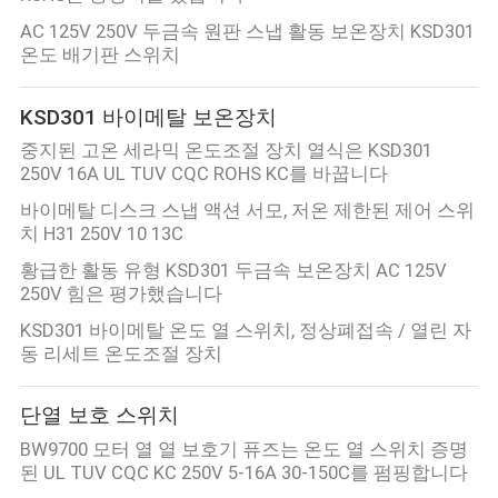
회
AC 125V 250V 두금속 원판 스냅 활동 보온장치 KSD301
온도 배기판 스위치
사
소
KSD301 바이메탈 보온장치
중지된 고온 세라믹 온도조절 장치 열식은 KSD301
개
250V 16A UL TUV CQC ROHS KC를 바꿉니다
바이메탈 디스크 스냅 액션 서모, 저온 제한된 제어 스위
공
치 H31 250V 10 13C
황급한 활동 유형 KSD301 두금속 보온장치 AC 125V
장
250V 힘은 평가했습니다
투
KSD301 바이메탈 온도 열 스위치, 정상폐접속 / 열린 자
동 리세트 온도조절 장치
어
단열 보호 스위치
품
BW9700 모터 열 열 보호기 퓨즈는 온도 열 스위치 증명
된 UL TUV CQC KC 250V 5-16A 30-150C를 펌핑합니다
질