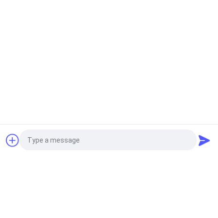
차 기름 온도 통제를 위한 믿을 수 있는 KSD 두금속 보온
장치
KSD301 바이메탈 보온장치
믿을 수 있는 두금속 온도 조종 스위치 KSD301 모형
RoHS는 증명서를 줬습니다
단열 보호 스위치
믿을 수 있는 단열 보호 스위치, BW9700 전기 밥 요리 기
구 열 신관
견적 요청
KSD302 보온장치
중지된 KSD302B KSD302A 250V 16A 53C 열식은 케이
블 릴 63C 온도조절 장치를 위해 전환합니다
Photo
증권예탁원 열 스위치
변압기를 위한 온도 조종 스위치 보온장치/열 보호자
Video Call