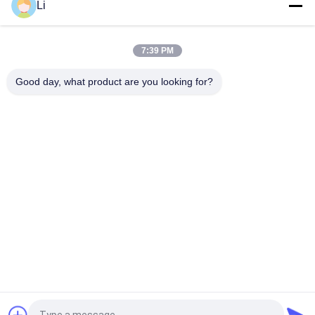
Li
전기 용접 기계를 위한 황급한 활동 KSD302 보온장치 고성능
7:39 PM
유효한 일반적으로 닫는/열려있는 유형 유압기 KSD 두금속 보온
장치
Good day, what product are you looking for?
모든
KSD 바이메탈 보온장
KSD301 바이메탈 보
치
온장치
단열 보호 스위치
KSD302 보온장치
증권예탁원 열 스위
NTC 서미스터 온도 
치
감지기
17AM 열 보호자
열 커트오프 스위치