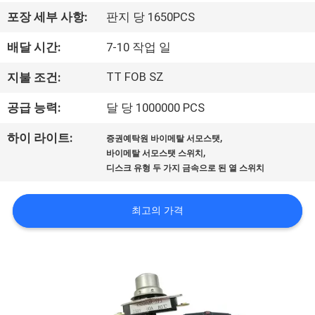
회
포장 세부 사항:
판지 당 1650PCS
사
배달 시간:
7-10 작업 일
소
TT FOB SZ
지불 조건:
개
공급 능력:
달 당 1000000 PCS
,
하이 라이트:
증권예탁원 바이메탈 서모스탯
공
,
바이메탈 서모스탯 스위치
디스크 유형 두 가지 금속으로 된 열 스위치
장
투
최고의 가격
어
품
질