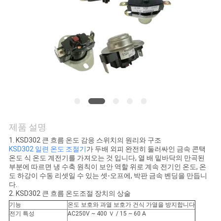
관
리
연
락
처
제품 설명
1. KSD302 큰 흐름 온도 감응 스위치의 원리와 구조
뉴
KSD302 일련 온도 조절기
가 두배 외피 완전히 둘러싸인 금속 콘택
온도 식 온도 계전기를 가져오는 것 입니다, 열 배 밑바닥의 만곡된
스
부분에 따르면 냉 수축 원칙이 보안 역할 위로 계속 전기인 온도, 온
도 하강이 수동 리셋일 수 있는 셋-오프에, 박판 금속 벤딩을 만듭니
다.
2. KSD302 큰 흐름 온도조절 장치의 상술
모
기능
온도 보호와 과열 보호가 건식 가열을 방지합니다
전기 특성
AC250V ~ 400 Ｖ / 15 ~ 60 A
든