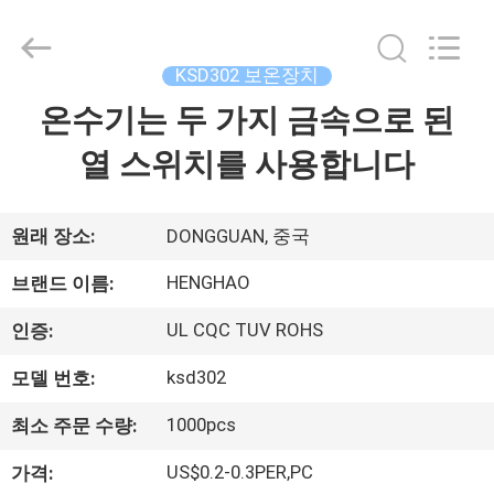
©
2018
-
2025
Dongguan
KSD302 보온장치
Heng
Hao
온수기는 두 가지 금속으로 된
홈
Electric
Co.,
Ltd.
열 스위치를 사용합니다
All
Rights
Reserved.
제
품
원래 장소:
DONGGUAN, 중국
소
HENGHAO
브랜드 이름:
개
UL CQC TUV ROHS
인증:
ksd302
모델 번호:
VR
1000pcs
최소 주문 수량:
쇼
US$0.2-0.3PER,PC
가격: