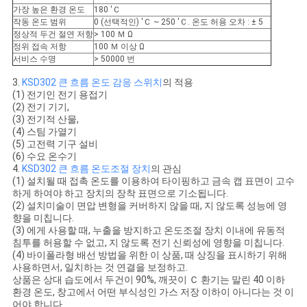
가장 높은 환경 온도
180 'Ｃ
케
작동 온도 범위
0 (선택적인) 'Ｃ ~ 250 'Ｃ. 온도 허용 오차 : ± 5
정상적 두건 절연 저항
> 100 Ｍ Ω
이
정위 접속 저항
100 Ｍ 이상 Ω
서비스 수명
> 50000 번
스
3.
KSD302 큰 흐름 온도 감응 스위치
의 적용
(1) 전기인 전기 용접기
(2) 전기 기기,
(3) 전기적 산물,
사
(4) 스팀 가열기
(5) 고전력 기구 설비
이
(6) 수요 온수기
4.
KSD302 큰 흐름 온도조절 장치
의 관심
트
(1) 설치될 때 접촉 온도를 이용하여 타이핑하고 금속 캡 표면이 고수
하게 하여야 하고 장치의 장착 표면으로 기소됩니다.
맵
(2) 설치미술이 면압 변형을 커버하지 않을 때, 지 않도록 성능에 영
향을 미칩니다.
(3) 에게 사용할 때, 누출을 방지하고 온도조절 장치 이내에 유동적
침투를 허용할 수 없고, 지 않도록 전기 신뢰성에 영향을 미칩니다.
PRIVACY
(4) 바이폴라형 배선 방법을 위한 이 상품, 때 상징을 표시하기 위해
사용하면서, 일치하는 것 연결을 보정하고.
POLICY
상품은 상대 습도에서 두건이 90%, 깨끗이 Ｃ 환기는 말린 40 이하
환경 온도, 창고에서 어떤 부식성인 가스 저장 이하이 아니다는 것 이
어야 합니다.