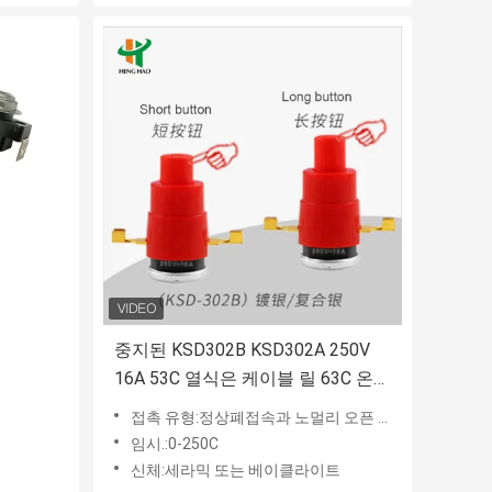
중지된 KSD302B KSD302A 250V
16A 53C 열식은 케이블 릴 63C 온도
조절 장치를 위해 전환합니다
접촉 유형:정상폐접속과 노멀리 오픈 타입
임시.:0-250C
신체:세라믹 또는 베이클라이트