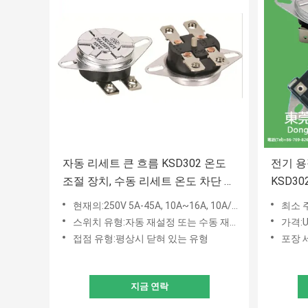
자동 리세트 큰 흐름 KSD302 온도
전기 용
조절 장치, 수동 리세트 온도 차단 스
KSD3
위치
현재의:250V 5A-45A, 10A~16A, 10A/15A/16A, 10A, 15-60A
최소 주
스위치 유형:자동 재설정 또는 수동 재설정
가격:US
접점 유형:평상시 닫혀 있는 유형
포장 세
지금 연락