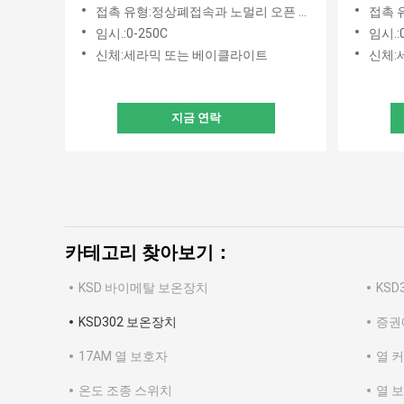
온도조절 장치
63C를
접촉 유형:정상폐접속과 노멀리 오픈 타입
접촉 
임시.:0-250C
임시.:
신체:세라믹 또는 베이클라이트
신체:
지금 연락
카테고리 찾아보기：
KSD 바이메탈 보온장치
KS
KSD302 보온장치
증권
17AM 열 보호자
열 
온도 조종 스위치
열 