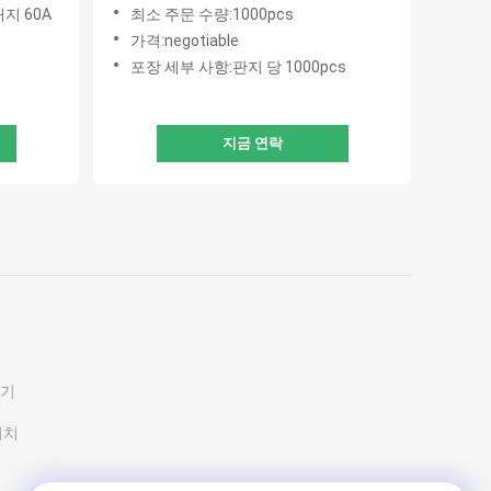
 내지
 내지 60A
최소 주문 수량:1000pcs
가격:negotiable
포장 세부 사항:판지 당 1000pcs
지금 연락
지기
위치