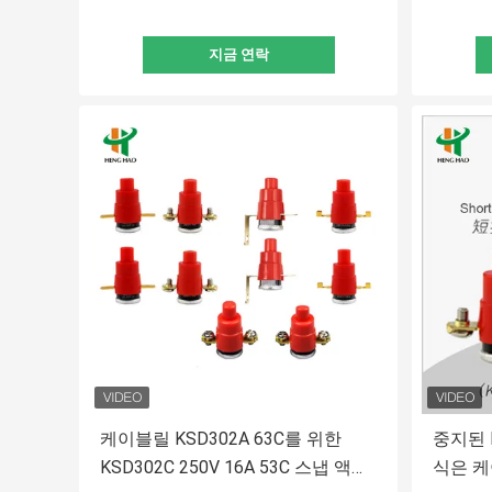
지금 연락
케이블릴 KSD302A 63C를 위한
중지된 K
KSD302C 250V 16A 53C 스냅 액션
식은 케이