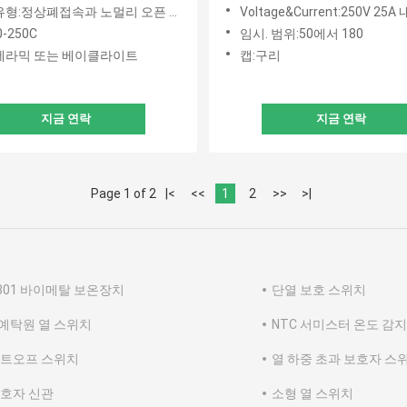
 위해 전환합니다
장치 온도 스위치 250V 15A
유형:정상폐접속과 노멀리 오픈 타입
Voltage&Current:250V 25A
60A
0-250C
임시. 범위:50에서 180
세라믹 또는 베이클라이트
캡:구리
지금 연락
지금 연락
Page 1 of 2
|<
<<
1
2
>>
>|
D301 바이메탈 보온장치
단열 보호 스위치
예탁원 열 스위치
NTC 서미스터 온도 감
커트오프 스위치
열 하중 초과 보호자 스
보호자 신관
소형 열 스위치