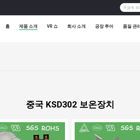
홈
제품 소개
VR 쇼
회사 소개
공장 투어
품질 관
중국 KSD302 보온장치