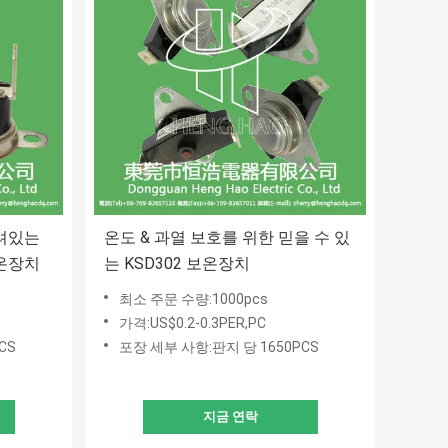
려있는
온도 & 과열 보호를 위한 믿을 수 있
보온장치
는 KSD302 보온장치
최소 주문 수량:1000pcs
가격:US$0.2-0.3PER,PC
CS
포장 세부 사항:판지 당 1650PCS
지금 연락