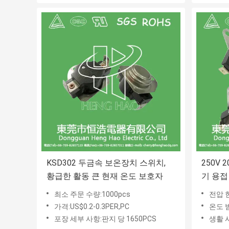
KSD302 두금속 보온장치 스위치,
250V 
황급한 활동 큰 현재 온도 보호자
기 용접
최소 주문 수량:1000pcs
전압 현
가격:US$0.2-0.3PER,PC
온도 범
포장 세부 사항:판지 당 1650PCS
생활 시