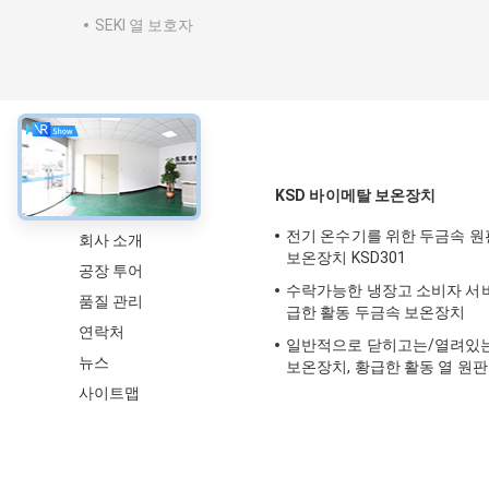
SEKI 열 보호자
약
KSD 바이메탈 보온장치
전기 온수기를 위한 두금속 원
회사 소개
보온장치 KSD301
공장 투어
수락가능한 냉장고 소비자 서
품질 관리
급한 활동 두금속 보온장치
연락처
일반적으로 닫히고는/열려있는 
뉴스
보온장치, 황급한 활동 열 원
사이트맵