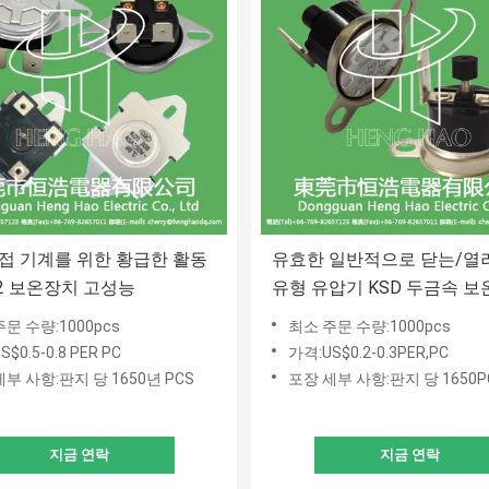
접 기계를 위한 황급한 활동
유효한 일반적으로 닫는/열
02 보온장치 고성능
유형 유압기 KSD 두금속 
문 수량:1000pcs
최소 주문 수량:1000pcs
$0.5-0.8 PER PC
가격:US$0.2-0.3PER,PC
부 사항:판지 당 1650년 PCS
포장 세부 사항:판지 당 1650P
지금 연락
지금 연락