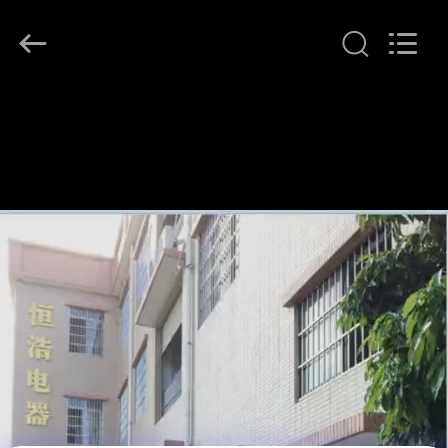
©
2018
-
2025
Dongguan
Heng
Hao
홈
Electric
Co.,
Ltd.
All
Rights
Reserved.
제
품
소
개
VR
쇼