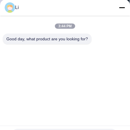
회
Li
사
3:44 PM
소
Good day, what product are you looking for?
개
공
장
투
어
품
일반적으로 닫히고는/열려있는 KSD 두금속 보온장치, 황급
한 활동 열 원판 스위치
질