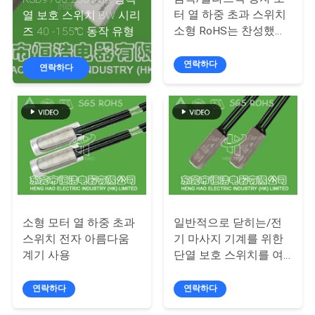
회
터 열 하중 초과 스위치
열 보호 스위치 BW 시리
소형 RoHS는 찬성했습
즈 40 -155℃ 동작 유형
사
니다
연락하다
소
연락하다
개
공
장
투
소형 모터 열 하중 초과
일반적으로 닫히는/전
어
스위치 전자 아름다움
기 마사지 기계를 위한
계기 사용
단열 보호 스위치를 여
십시오
품
연락하다
연락하다
질