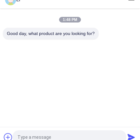
BW-B2D 두금속 열 스위치, BW-B2D 온도 조절기 스위치
BW9700 온도 배기판 스위치, BW9700 온도 조절기 스위치
1:48 PM
BW9700 열 한정된 스위치, BW9700 열 커트오프 신관
열 열 보호자에 강화되는 BW9700 단열 보호 스위치
Good day, what product are you looking for?
일반적으로 닫히고는/열려있는 단열 보호 스위치, 밸러스트 사용 온도 배기판 스위치
AC125V 250V는 단열 보호 스위치, BW9700 두금속 보온장치 스위치를 평가했습니다
모든
KSD 바이메탈 보온장
KSD301 바이메탈 보
치
온장치
단열 보호 스위치
KSD302 보온장치
증권예탁원 열 스위
NTC 서미스터 온도
치
감지기
17AM 열 보호자
열 커트오프 스위치