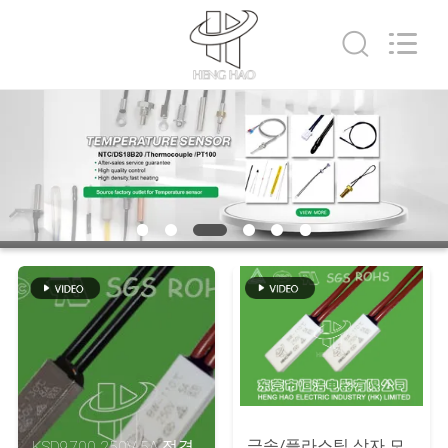
©
2018
-
2026
Dongguan
Heng
Hao
홈
Electric
Co.,
Ltd.
All
Rights
Reserved.
제
품
소
개
VR
쇼
금속/플라스틱 상자 모
KSD9700 250V 5A 정격