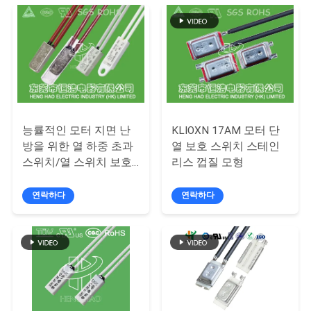
관
리
연
락
능률적인 모터 지면 난
KLIOXN 17AM 모터 단
방을 위한 열 하중 초과
열 보호 스위치 스테인
처
스위치/열 스위치 보호
리스 껍질 모형
자
연락하다
연락하다
뉴
스
모
든