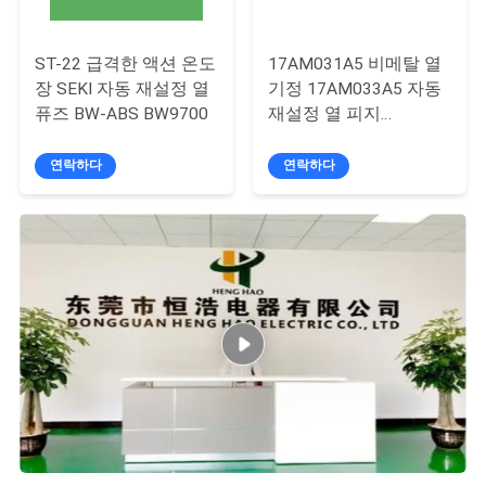
케
ST-22 급격한 액션 온도
17AM031A5 비메탈 열
이
장 SEKI 자동 재설정 열
기정 17AM033A5 자동
퓨즈 BW-ABS BW9700
재설정 열 피지
스
17AM034A5 열 보호기
연락하다
연락하다
사
이
트
맵
PRIVACY
POLICY