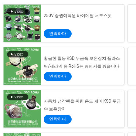
250V 증권예탁원 바이메탈 서모스탯
연락하다
황급한 활동 KSD 두금속 보온장치 플라스
틱/세라믹 몸 RoHS는 증명서를 줬습니다
연락하다
자동차 냉각팬을 위한 온도 제어 KSD 두금
속 보온장치
연락하다