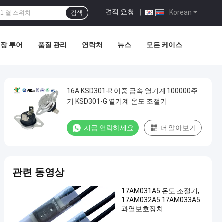
견적 요청
|
Korean
검색
장 투어
품질 관리
연락처
뉴스
모든 케이스
16A KSD301-R 이중 금속 열기계 100000주
기 KSD301-G 열기계 온도 조절기
지금 연락하세요
더 알아보기
관련 동영상
17AM031A5 온도 조절기,
17AM032A5 17AM033A5
과열보호장치