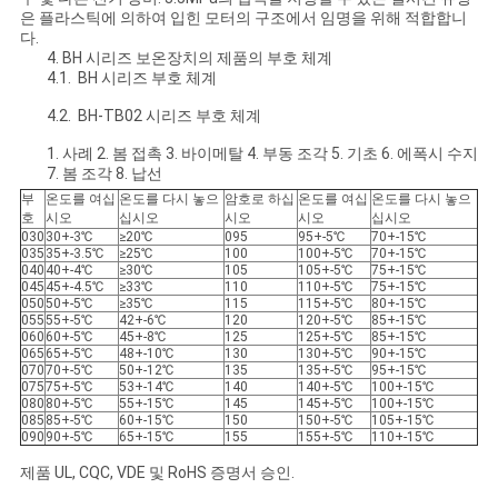
은 플라스틱에 의하여 입힌 모터의 구조에서 임명을 위해 적합합니
다.
4. BH 시리즈 보온장치의 제품의 부호 체계
4.1. BH 시리즈 부호 체계
4.2. BH-TB02 시리즈 부호 체계
1. 사례 2. 봄 접촉 3. 바이메탈 4. 부동 조각 5. 기초 6. 에폭시 수지
7. 봄 조각 8. 납선
부
온도를 여십
온도를 다시 놓으
암호로 하십
온도를 여십
온도를 다시 놓으
호
시오
십시오
시오
시오
십시오
030
30+-3℃
≥20℃
095
95+-5℃
70+-15℃
035
35+-3.5℃
≥25℃
100
100+-5℃
70+-15℃
040
40+-4℃
≥30℃
105
105+-5℃
75+-15℃
045
45+-4.5℃
≥33℃
110
110+-5℃
75+-15℃
050
50+-5℃
≥35℃
115
115+-5℃
80+-15℃
055
55+-5℃
42+-6℃
120
120+-5℃
85+-15℃
060
60+-5℃
45+-8℃
125
125+-5℃
85+-15℃
065
65+-5℃
48+-10℃
130
130+-5℃
90+-15℃
070
70+-5℃
50+-12℃
135
135+-5℃
95+-15℃
075
75+-5℃
53+-14℃
140
140+-5℃
100+-15℃
080
80+-5℃
55+-15℃
145
145+-5℃
100+-15℃
085
85+-5℃
60+-15℃
150
150+-5℃
105+-15℃
090
90+-5℃
65+-15℃
155
155+-5℃
110+-15℃
제품 UL, CQC, VDE 및 RoHS 증명서 승인.