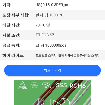
회
US$0.18-0.3PER,pc
가격:
사
포장 세부 사항:
판지 당 1000 PC
소
배달 시간:
70-10 일
개
TT FOB SZ
지불 조건:
공급 능력:
달 당 1000000pcs
공
,
하이 라이트:
온도 보호 스위치
열에 의하여 그만두어지는 스위치
장
투
최고의 가격
어
품
질