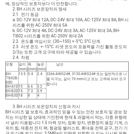
에, 정상적인 보호자보다 더 안전합니다.
케
2. BH 시리즈 보온장치의 명세
2.1. 전기 등급:
a. DC-12V 최대 12A; DC-24V 최대 10A; AC-125V 최대 8A; BH 시
이
리즈를 위한 AC-250V 최대 5A
b. DC-12V 최대 4A; DC-24V 최대 3A; AC-125V 최대 3A; BH-
스
TB02 시리즈를 위한 AC-250V 최대 2A
2.2. 온도를 여십시오: (30~150) +-5°C; 5°C 단계.
2.3. 리셋 온도: +-15°C. 리셋 온도의 포용력을 가진 활동 온도의
2/3는 또한 고객 요구에 따라 제공될 수 있습니다.
사
2.4. 차원
모형
길이
폭
높은
납선
이
(mm)
(mm)
(mm)
BH-
13.5
5.4
2.4
3266-AWG24#, 3135-AWG24# 또는 일반적으로 니
트
TB02B-
켈 지구는, 길이 70 mm이고 또는 고객에 따라 요구
B8D
합니다
BH-A1D
15
6.6
3.2
맵
BH-B2D
15
7.3
3.9
BH-B3D
18
8
4
3. BH 시리즈 보온장치의 신청과 지시
PRIVACY
BH 시리즈 열 보호자, 효과적인 믿을 수 있는 안전 보호자 및 경보 장
치는 이상한 일 상태에 기인한에 현재 & 과열에서 막는, 각종 유형에
POLICY
서 널리 이용됩니다 1.5 마력 모터, 점화 장치, 변환장치 용접 기계, 스
위치 힘, 재충전 전지 팩, 형광등 밸러스트, 휴대용 전력 공구, 전기 기
구 및 다른 전기 장비. 3.5MPa의 압력을 저항할 수 있는 실시된 유형