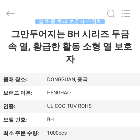
©
2018
-
2026
Dongguan
열 하중 초과 보호자 스위치
Heng
Hao
그만두어지는 BH 시리즈 두금
홈
Electric
Co.,
Ltd.
속 열, 황급한 활동 소형 열 보호
All
Rights
Reserved.
제
자
품
소
원래 장소:
DONGGUAN, 중국
개
HENGHAO
브랜드 이름:
UL CQC TUV ROHS
인증:
VR
BH
모델 번호:
쇼
1000pcs
최소 주문 수량: