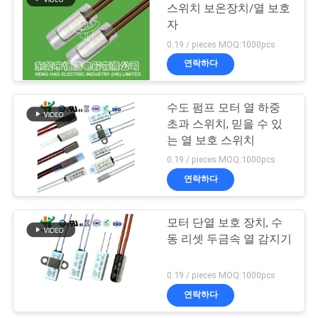
스위치 보온장치/열 보호
케
자
91
0.19 / pieces MOQ:1000pcs
이
연락하다
17AM 열 보호자
스
수도 펌프 모터 열 하중
초과 스위치, 믿을 수 있
사
는 열 보호 스위치
이
0.19 / pieces MOQ:1000pcs
연락하다
트
16
맵
모터 단열 보호 장치, 수
열 커트오프 스위치
동 리셋 두금속 열 감지기
PRIVACY
0.19 / pieces MOQ:1000pcs
POLICY
연락하다