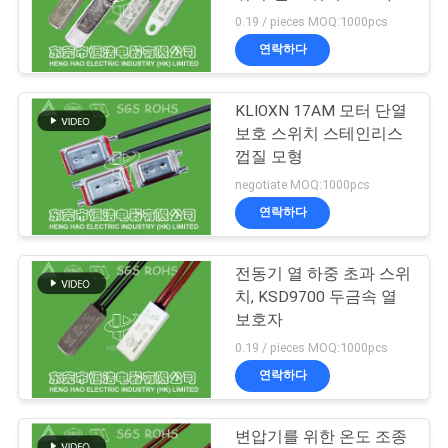
0.19 / pieces MOQ:1000pcs
관
연락하다
29
리
증권예탁원 열 스위
KLIOXN 17AM 모터 단열
보호 스위치 스테인리스
연
치
껍질 모형
락
negotiate MOQ:1000pcs
연락하다
처
전동기 열 하중 초과 스위
162
뉴
치, KSD9700 두금속 열
NTC 서미스터 온도
보호자
스
0.19 / pieces MOQ:1000pcs
감지기
연락하다
모
변압기를 위한 온도 조종
든