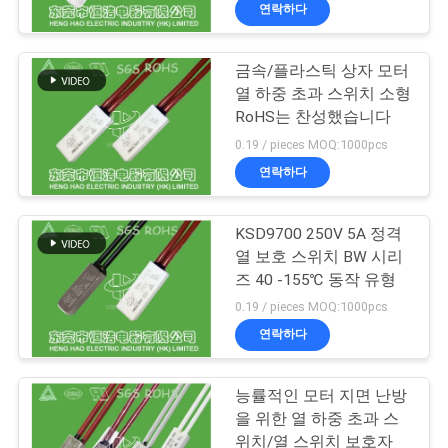
연락하다
회
사
금속/플라스틱 상자 모터
223
열 하중 초과 스위치 소형
소
RoHS는 찬성했습니다
개
단열 보호 스위치
0.19 / pieces MOQ:1000pcs
연락하다
공
KSD9700 250V 5A 정격
장
열 보호 스위치 BW 시리
즈 40 -155℃ 동작 유형
투
18
0.19 / pieces MOQ:1000pcs
어
연락하다
KSD302 보온장치
품
능률적인 모터 지면 난방
을 위한 열 하중 초과 스
질
위치/열 스위치 보호자