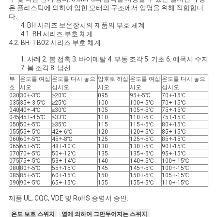
은 플라스틱에 의하여 입힌 모터의 구조에서 임명을 위해 적합합니
다.
4. BH 시리즈 보온장치의 제품의 부호 체계
4.1. BH 시리즈 부호 체계
4.2. BH-TB02 시리즈 부호 체계
1. 사례 2. 봄 접촉 3. 바이메탈 4. 부동 조각 5. 기초 6. 에폭시 수지
7. 봄 조각 8. 납선
부
온도를 여십
온도를 다시 놓으
암호로 하십
온도를 여십
온도를 다시 놓으
호
시오
십시오
시오
시오
십시오
030
30+-3℃
≥20℃
095
95+-5℃
70+-15℃
035
35+-3.5℃
≥25℃
100
100+-5℃
70+-15℃
040
40+-4℃
≥30℃
105
105+-5℃
75+-15℃
045
45+-4.5℃
≥33℃
110
110+-5℃
75+-15℃
050
50+-5℃
≥35℃
115
115+-5℃
80+-15℃
055
55+-5℃
42+-6℃
120
120+-5℃
85+-15℃
060
60+-5℃
45+-8℃
125
125+-5℃
85+-15℃
065
65+-5℃
48+-10℃
130
130+-5℃
90+-15℃
070
70+-5℃
50+-12℃
135
135+-5℃
95+-15℃
075
75+-5℃
53+-14℃
140
140+-5℃
100+-15℃
080
80+-5℃
55+-15℃
145
145+-5℃
100+-15℃
085
85+-5℃
60+-15℃
150
150+-5℃
105+-15℃
090
90+-5℃
65+-15℃
155
155+-5℃
110+-15℃
제품 UL, CQC, VDE 및 RoHS 증명서 승인.
온도 보호 스위치
열에 의하여 그만두어지는 스위치