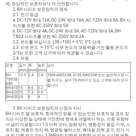
에, 정상적인 보호자보다 더 안전합니다.
케
2. BH 시리즈 보온장치의 명세
2.1. 전기 등급:
a. DC-12V 최대 12A; DC-24V 최대 10A; AC-125V 최대 8A; BH 시
이
리즈를 위한 AC-250V 최대 5A
b. DC-12V 최대 4A; DC-24V 최대 3A; AC-125V 최대 3A; BH-
스
TB02 시리즈를 위한 AC-250V 최대 2A
2.2. 온도를 여십시오: (30~150) +-5°C; 5°C 단계.
2.3. 리셋 온도: +-15°C. 리셋 온도의 포용력을 가진 활동 온도의
2/3는 또한 고객 요구에 따라 제공될 수 있습니다.
사
2.4. 차원
모형
길이
폭
높은
납선
이
(mm)
(mm)
(mm)
BH-
13.5
5.4
2.4
3266-AWG24#, 3135-AWG24# 또는 일반적으로 니
트
TB02B-
켈 지구는, 길이 70 mm이고 또는 고객에 따라 요구
B8D
합니다
BH-A1D
15
6.6
3.2
맵
BH-B2D
15
7.3
3.9
BH-B3D
18
8
4
3. BH 시리즈 보온장치의 신청과 지시
PRIVACY
BH 시리즈 열 보호자, 효과적인 믿을 수 있는 안전 보호자 및 경보 장
치는 이상한 일 상태에 기인한에 현재 & 과열에서 막는, 각종 유형에
POLICY
서 널리 이용됩니다 1.5 마력 모터, 점화 장치, 변환장치 용접 기계, 스
위치 힘, 재충전 전지 팩, 형광등 밸러스트, 휴대용 전력 공구, 전기 기
구 및 다른 전기 장비. 3.5MPa의 압력을 저항할 수 있는 실시된 유형