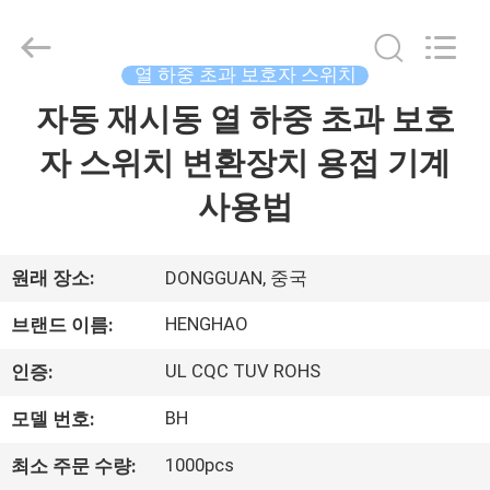
©
2018
-
2026
Dongguan
열 하중 초과 보호자 스위치
Heng
Hao
자동 재시동 열 하중 초과 보호
홈
Electric
Co.,
Ltd.
자 스위치 변환장치 용접 기계
All
Rights
Reserved.
제
사용법
품
소
원래 장소:
DONGGUAN, 중국
개
HENGHAO
브랜드 이름:
UL CQC TUV ROHS
인증:
VR
BH
모델 번호:
쇼
1000pcs
최소 주문 수량: