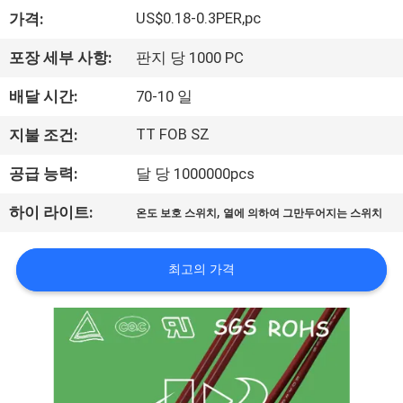
회
US$0.18-0.3PER,pc
가격:
사
포장 세부 사항:
판지 당 1000 PC
소
배달 시간:
70-10 일
개
TT FOB SZ
지불 조건:
공급 능력:
달 당 1000000pcs
공
,
하이 라이트:
온도 보호 스위치
열에 의하여 그만두어지는 스위치
장
투
최고의 가격
어
품
질