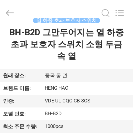
©
2018
-
2026
Dongguan
열 하중 초과 보호자 스위치
Heng
Hao
BH-B2D 그만두어지는 열 하중
홈
Electric
Co.,
Ltd.
초과 보호자 스위치 소형 두금
All
Rights
Reserved.
제
속 열
품
소
원래 장소:
중국 동 관
개
HENG HAO
브랜드 이름:
VDE UL CQC CB SGS
인증:
VR
BH-B2D
모델 번호:
쇼
1000pcs
최소 주문 수량: