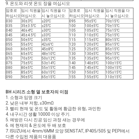
9. 온도와 리셋 온도 장을 여십시오
암호로
임시 직원을
임시 직원을 다
암호로
임시 직원을
임시 직원을 다
하십시오
여십시오.
시 놓으십시오.
하십시오
여십시오.
시 놓으십시오.
030
30±3℃
≥20℃
095
95±5℃
70±15℃
035
35±3.5℃
≥25℃
100
100±5℃
70±15℃
040
40±4℃
≥30℃
105
105±5℃
75±15℃
045
45±4.5℃
≥33℃
110
110±5℃
75±15℃
050
50±5℃
≥35℃
115
115±5℃
80±15℃
055
55±5℃
42±6℃
120
120±5℃
85±15℃
060
60±5℃
45±8℃
125
125±5℃
85±15℃
065
65±5℃
48±10℃
130
130±5℃
90±15℃
070
70±5℃
50±12℃
135
135±5℃
95±15℃
075
75±5℃
53±14℃
140
140±5℃
100±15℃
080
80±5℃
55±15℃
145
145±5℃
100±15℃
085
85±5℃
60±15℃
150
150±5℃
105±15℃
090
90±5℃
65±15℃
155
155±5℃
110±15℃
BH 시리즈 소형 열 보호자의 이점
1. 소형과 임명 크기
2. 낮은 내부 저항, ≤30mΩ
3. 빨리 현재 및 온도 및 활동에 황급한 유형, 과민한
4. 내구시간 생활 10000 이상 주기.
5. 예방은 다시 진공 임신 과정 새는 경우에
6. 에 현재의 & 온도에 두 배 보호
7. ISUZU에서 4mm/6MM 모양 SENSTAT, IP405/505 및 PEPI에서
다른 수입된 제품의 대용품