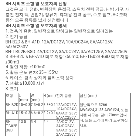
BH 시리즈 소형 열 보호자의 신청
케
그것은 모터, 점화, 변환장치 용접공, 스위치 전력 공급, 난방 기구, 재
충전 전지 팩, 변압기, 정류기, 휴대용 전력 공구, 수도 펌프, AC 모터
등의 모든 종류를 넓게 신청됩니다.
이
BH 시리즈 소형 열 보호자의 명세
1. 접촉의 유형: 일반적으로 닫히고는 일반적으로 열려있는
스
2. 전기 등급:
BH-B2D & BH-A1D: 12A/DC12V; 10A/DC24V; 8A/AC125V;
5A/AC250V
BH-TB02B-B8D: 4A/DC12V; 3A/DC24V; 3A/AC125V; 2A/AC250V
사
3. BH-B2D & BH-A1D 회로 저항: ≤50mΩ; BH-TB02B-B8D 회로 저항:
≤30mΩ
이
4. 절연 저항: ≥100mΩ
5. 활동 온도 편차: 35~155℃
6. 케이스: 금속 상자와 플라스틱 상자
트
7. 생활: ≥10,000 시간
8. 크기:
맵
모형
L
W
H (mm)
전기 등급
납선 (mm)
(mm)
(mm)
BH-B2D
15±0.3
7.3±0.2
3.8±0.1
12A/DC12V;
일반적으로 3266-
10A/DC24V;
AWG#24,3135-AWG#24, 또는
PRIVACY
BH-A1D
15±0.3
6.6±0.2
3.2±0.1
8A/AC125V;
니켈 지구는, 길이 70mm입니
5A/AC250V
다, 또는 고객에 따라 요구하십
POLICY
BH-
13.5
5.4
2.4
4A/DC12V;
시오
TB02B-
3A/DC24V;
B8D
3A/AC125V;
2A/AC250V