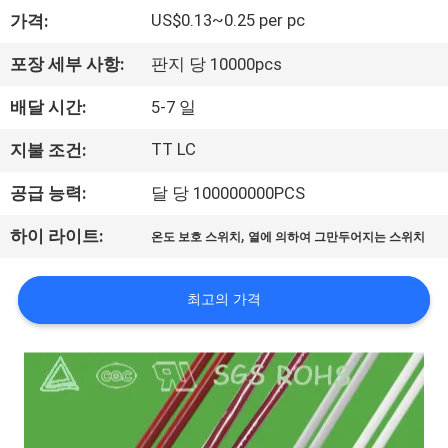
회
US$0.13~0.25 per pc
가격:
사
포장 세부 사항:
판지 당 10000pcs
소
배달 시간:
5-7 일
개
TT LC
지불 조건:
공급 능력:
달 당 100000000PCS
공
,
하이 라이트:
온도 보호 스위치
열에 의하여 그만두어지는 스위치
장
투
최고의 가격
어
품
질