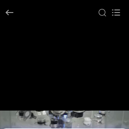
©
2018
-
2026
Dongguan
Heng
Hao
홈
Electric
Co.,
Ltd.
All
Rights
Reserved.
제
품
소
개
VR
쇼