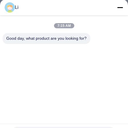
회
Li
사
7:15 AM
소
Good day, what product are you looking for?
개
공
장
투
어
품
KSD302 KSD301 자동 재설정 열 퓨즈 KSD301-V 온도 조절
기 온도계
질