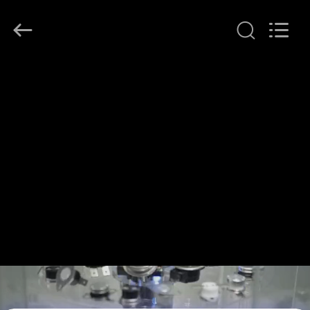
©
2018
-
2026
Dongguan
Heng
Hao
홈
Electric
Co.,
Ltd.
All
Rights
Reserved.
제
품
소
개
VR
쇼