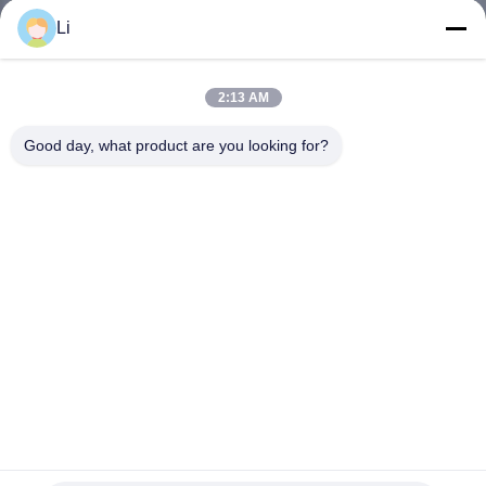
회
Li
사
2:13 AM
소
Good day, what product are you looking for?
개
공
장
투
어
품
KSD301-G KSD301-R KSD301-V 온도 스위치 온도 조절기
비메탈 온도 조절기
질