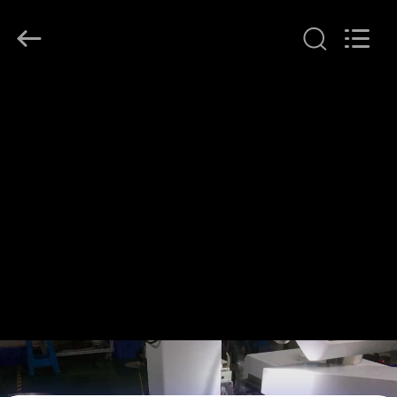
©
2018
-
2026
Dongguan
Heng
Hao
홈
Electric
Co.,
Ltd.
All
Rights
Reserved.
제
품
소
개
VR
쇼