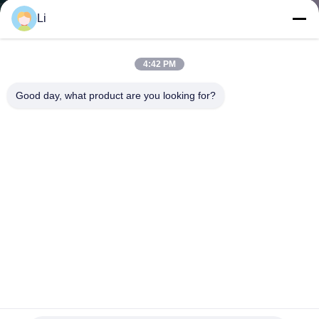
회
Li
사
4:42 PM
소
Good day, what product are you looking for?
개
공
장
투
어
품
솔레노이드를 위한 BW 열 보호자, 전기 난방을 위한 BW 온
도 조종 스위치
질