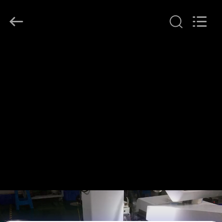
©
2018
-
2026
Dongguan
Heng
Hao
홈
Electric
Co.,
Ltd.
All
Rights
Reserved.
제
품
소
개
VR
쇼