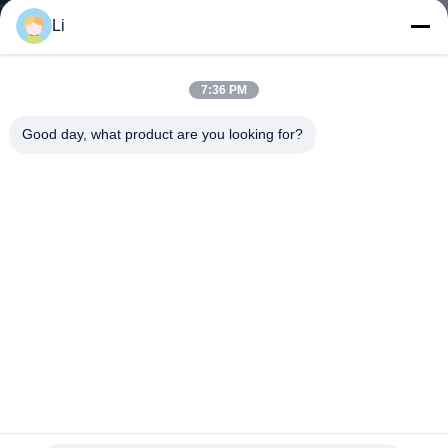
회
Li
사
7:36 PM
소
Good day, what product are you looking for?
개
공
장
투
어
품
재충전 전지를 위한 강화된 단열 보호 스위치 고성능
질