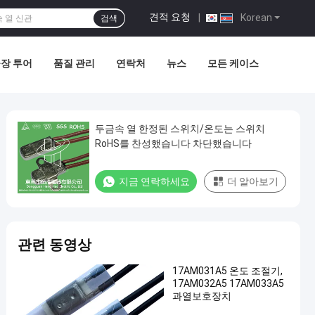
견적 요청
|
Korean
검색
장 투어
품질 관리
연락처
뉴스
모든 케이스
두금속 열 한정된 스위치/온도는 스위치
RoHS를 찬성했습니다 차단했습니다
지금 연락하세요
더 알아보기
관련 동영상
17AM031A5 온도 조절기,
17AM032A5 17AM033A5
과열보호장치