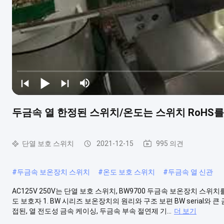
두금속 열 한정된 스위치/온도는 스위치 RoH
단열 보호 스위치
2021-12-15
995 의견
#
두금속 보온장치 스위치
#
온도 보호 스위치
#
두금속 열 신관
AC125V 250V는 단열 보호 스위치, BW9700 두금속 보온장치 스위치
도 보호자 1. BW 시리즈 보온장치의 원리와 구조 보편 BW serial
접된, 열 전도성 금속 케이싱, 두금속 부속 절연제 기...
더 보기