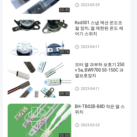
17AM 열 보호자
2023-05-29
00:45
Ksd301 스냅 액션 온도조
절 장치, 열 제한된 온도 제
어기 스위치
KSD301 바이메탈 보온장치
2023-04-11
00:16
모터 열 과부하 보호기 250
v 5a, BW9700 50-150C 과
열보호장치
KSD301 바이메탈 보온장치
2023-04-11
00:30
BH-TB02B-B8D 작은 열 스
위치
소형 열 스위치
2023-02-23
00:06