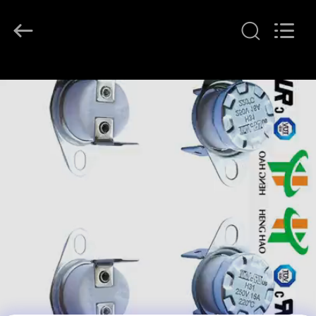
©
2018
-
2026
Dongguan
Heng
Hao
홈
Electric
Co.,
Ltd.
All
Rights
Reserved.
제
품
소
개
VR
쇼