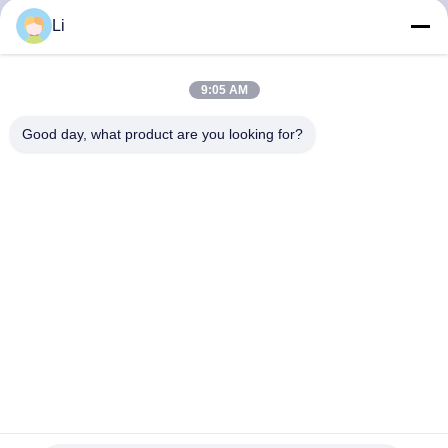
회
Li
사
9:05 AM
소
Good day, what product are you looking for?
개
공
장
투
어
품
KSD301-G 열 퓨즈 KSD302 이중 금속 온도 조절기 KSD301
온도 조절기
질