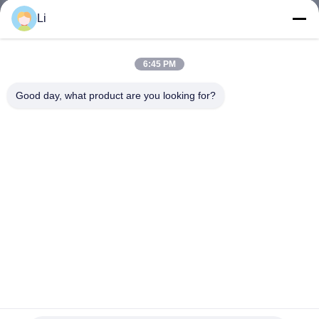
회
Li
사
6:45 PM
소
Good day, what product are you looking for?
개
공
장
투
어
품
250V 16A KSD301 온도 조절 스위치 KI31 KSD301-G
질