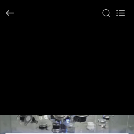
©
2018
-
2026
Dongguan
Heng
Hao
홈
Electric
Co.,
Ltd.
All
Rights
Reserved.
제
품
소
개
VR
쇼