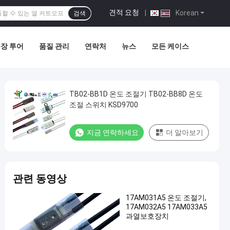
견적 요청
|
Korean
검색
장 투어
품질 관리
연락처
뉴스
모든 케이스
TB02-BB1D 온도 조절기 TB02-BB8D 온도
조절 스위치 KSD9700
지금 연락하세요
더 알아보기
관련 동영상
17AM031A5 온도 조절기,
17AM032A5 17AM033A5
과열보호장치