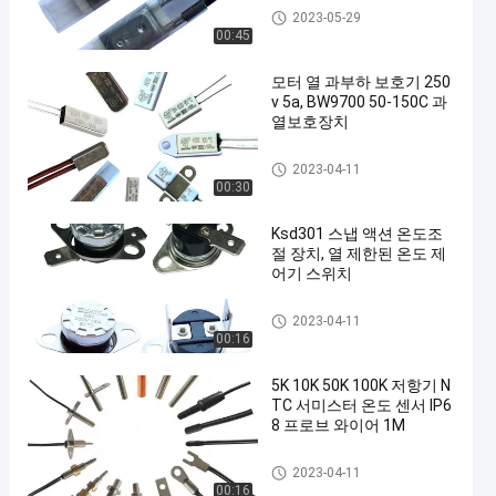
17AM 열 보호자
2023-05-29
00:45
모터 열 과부하 보호기 250
v 5a, BW9700 50-150C 과
열보호장치
KSD301 바이메탈 보온장치
2023-04-11
00:30
Ksd301 스냅 액션 온도조
절 장치, 열 제한된 온도 제
어기 스위치
KSD301 바이메탈 보온장치
2023-04-11
00:16
5K 10K 50K 100K 저항기 N
TC 서미스터 온도 센서 IP6
8 프로브 와이어 1M
NTC 서미스터 온도 감지기
2023-04-11
00:16