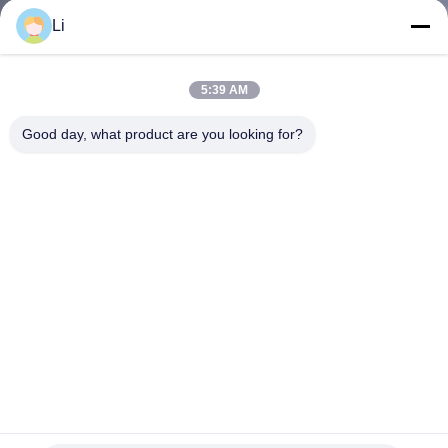
회
Li
사
5:39 AM
소
Good day, what product are you looking for?
개
공
장
투
어
품
온도 조절기 KSD301 온도 스위치 KI31 KSD301-G 온도 조절
기 ksd302
질