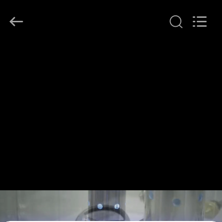
©
2018
-
2026
Dongguan
Heng
Hao
홈
Electric
Co.,
Ltd.
All
Rights
Reserved.
제
품
소
개
VR
쇼