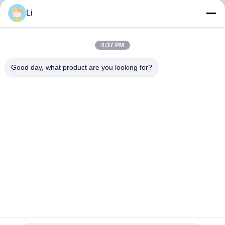
회
Li
사
4:37 PM
소
Good day, what product are you looking for?
개
공
장
투
어
품
KSD301 온도 조절기 바이메탈 온도 조절기, 100000 사이클,
250V 16A 및 0-250℃ 온도 범위
질