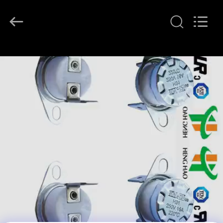
©
2018
-
2026
Dongguan
Heng
Hao
홈
Electric
Co.,
Ltd.
All
Rights
Reserved.
제
품
소
개
VR
쇼