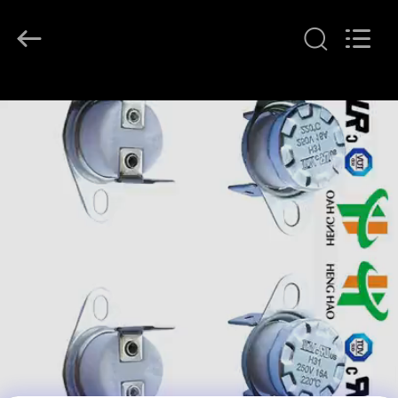
©
2018
-
2026
Dongguan
Heng
Hao
홈
Electric
Co.,
Ltd.
All
Rights
Reserved.
제
품
소
개
VR
쇼