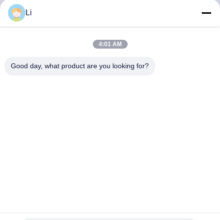
회
Li
사
4:01 AM
소
Good day, what product are you looking for?
개
공
장
투
어
품
KSD301 250V 16A 등급 100000주기 및 0 ~ 250 °C 온도 범위
질