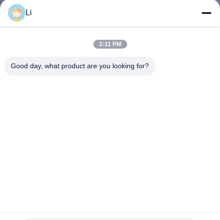
회
Li
사
2:11 PM
소
Good day, what product are you looking for?
개
공
장
투
어
품
KSD301 250V 16A 등급의 커피 냄비 및 자동 토스터용 비메
탈 온도 조절기
질