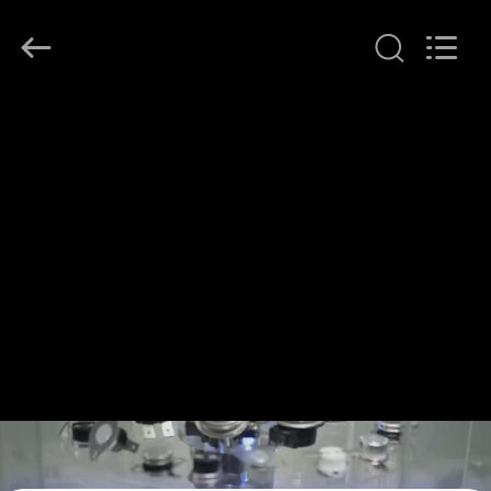
©
2018
-
2026
Dongguan
Heng
Hao
홈
Electric
Co.,
Ltd.
All
Rights
Reserved.
제
품
소
개
VR
쇼