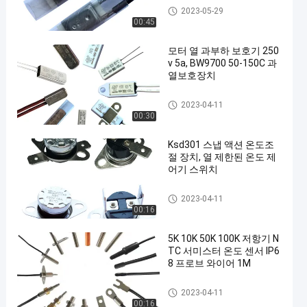
17AM 열 보호자
2023-05-29
00:45
모터 열 과부하 보호기 250
v 5a, BW9700 50-150C 과
열보호장치
KSD301 바이메탈 보온장치
2023-04-11
00:30
Ksd301 스냅 액션 온도조
절 장치, 열 제한된 온도 제
어기 스위치
KSD301 바이메탈 보온장치
2023-04-11
00:16
5K 10K 50K 100K 저항기 N
TC 서미스터 온도 센서 IP6
8 프로브 와이어 1M
NTC 서미스터 온도 감지기
2023-04-11
00:16