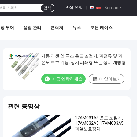
견적 요청
|
Korean
검색
장 투어
품질 관리
연락처
뉴스
모든 케이스
자동 리셋 열 퓨즈 온도 조절기, 과전류 및 과
온도 보호 기능, 상시 폐쇄형 또는 상시 개방형
지금 연락하세요
더 알아보기
관련 동영상
17AM031A5 온도 조절기,
17AM032A5 17AM033A5
과열보호장치