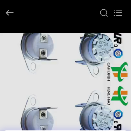
©
2018
-
2026
Dongguan
Heng
Hao
홈
Electric
Co.,
Ltd.
All
Rights
Reserved.
제
품
소
개
VR
쇼