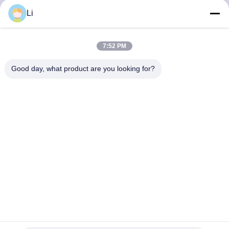
회
Li
사
7:52 PM
소
Good day, what product are you looking for?
개
공
장
투
어
품
TI/11 열기계 TI/33 이중 금속 열기계 TIM 온도 조절기 열 퓨
즈
질