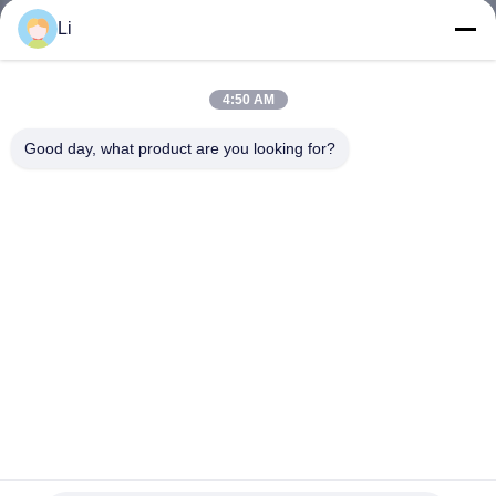
회
Li
사
4:50 AM
소
Good day, what product are you looking for?
개
공
장
투
어
품
250V 16A KSD301 100000 회로와 0-250 °C 온도 범위의
Bimetal 온도장
질