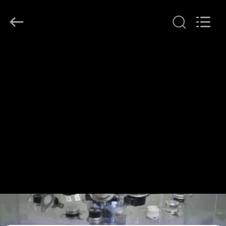
©
2018
-
2025
Dongguan
Heng
Hao
홈
Electric
Co.,
Ltd.
All
Rights
Reserved.
제
품
소
개
VR
쇼