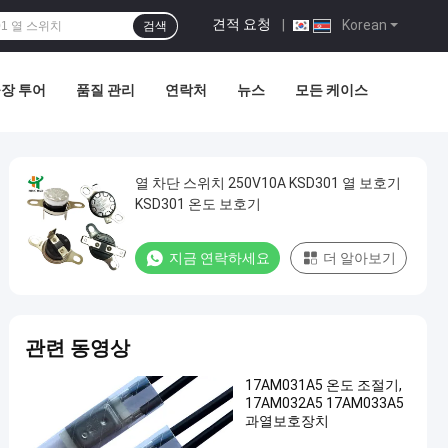
견적 요청
|
Korean
검색
장 투어
품질 관리
연락처
뉴스
모든 케이스
열 차단 스위치 250V10A KSD301 열 보호기
KSD301 온도 보호기
지금 연락하세요
더 알아보기
관련 동영상
17AM031A5 온도 조절기,
17AM032A5 17AM033A5
과열보호장치