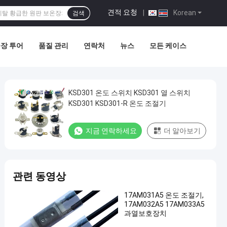
견적 요청
|
Korean
검색
장 투어
품질 관리
연락처
뉴스
모든 케이스
KSD301 온도 스위치 KSD301 열 스위치
KSD301 KSD301-R 온도 조절기
지금 연락하세요
더 알아보기
관련 동영상
17AM031A5 온도 조절기,
17AM032A5 17AM033A5
과열보호장치