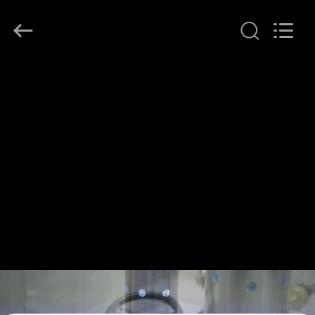
©
2018
-
2026
Dongguan
Heng
Hao
홈
Electric
Co.,
Ltd.
All
Rights
Reserved.
제
품
소
개
VR
쇼