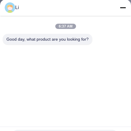
회
Li
사
6:37 AM
소
Good day, what product are you looking for?
개
공
장
투
어
품
KSD301 금속 케이스를 가진 Bimetal 온도장
UL/CQC/TUV/RoHS 인증 및 100000 사이클 수명
질