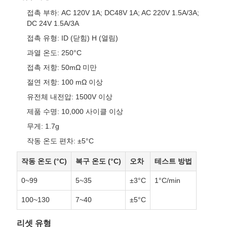
접촉 부하: AC 120V 1A; DC48V 1A; AC 220V 1.5A/3A;
DC 24V 1.5A/3A
접촉 유형: ID (닫힘) H (열림)
과열 온도: 250°C
접촉 저항: 50mΩ 미만
절연 저항: 100 mΩ 이상
유전체 내전압: 1500V 이상
제품 수명: 10,000 사이클 이상
무게: 1.7g
작동 온도 편차: ±5°C
작동 온도 (°C)
복구 온도 (°C)
오차
테스트 방법
0~99
5~35
±3°C
1°C/min
100~130
7~40
±5°C
리셋 유형