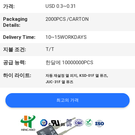
회
USD 0.3~0.31
가격:
사
Packaging
2000PCS /CARTON
Details:
소
Delivery Time:
10~15WORKDAYS
개
T/T
지불 조건:
공
공급 능력:
한달에 10000000PCS
장
,
,
하이 라이트:
자동 재설정 열 피지
KSD-01F 열 퓨즈
JUC-31F 열 퓨즈
투
어
최고의 가격
품
질