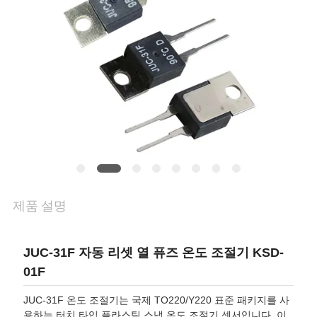
관
리
연
락
처
뉴
제품 설명
스
JUC-31F 자동 리셋 열 퓨즈 온도 조절기 KSD-
01F
모
JUC-31F 온도 조절기는 국제 TO220/Y220 표준 패키지를 사
든
용하는 터치 타입 플라스틱 스냅 온도 조절기 센서입니다. 이