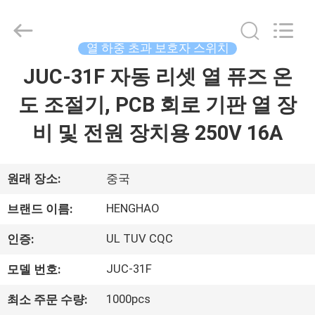
©
2018
-
2026
Dongguan
열 하중 초과 보호자 스위치
Heng
Hao
JUC-31F 자동 리셋 열 퓨즈 온
홈
Electric
Co.,
Ltd.
도 조절기, PCB 회로 기판 열 장
All
Rights
Reserved.
제
비 및 전원 장치용 250V 16A
품
소
원래 장소:
중국
개
HENGHAO
브랜드 이름:
UL TUV CQC
인증:
VR
JUC-31F
모델 번호:
쇼
1000pcs
최소 주문 수량: