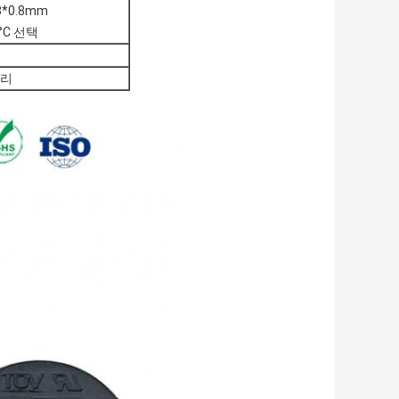
3*0.8mm
0°C 선택
머리