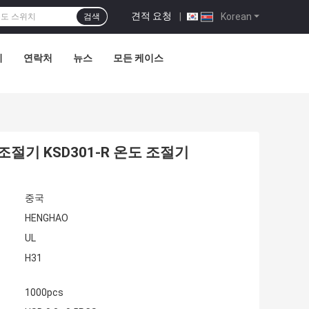
견적 요청
|
Korean
검색
리
연락처
뉴스
모든 케이스
도 조절기 KSD301-R 온도 조절기
중국
HENGHAO
UL
H31
1000pcs