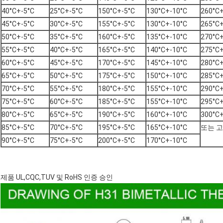
40°C+-5°C
25°C+-5°C
150°C+-5°C
130°C+-10°C
260°C+
45°C+-5°C
30°C+-5°C
155°C+-5°C
130°C+-10°C
265°C+
50°C+-5°C
35°C+-5°C
160°C+-5°C
135°C+-10°C
270°C+
55°C+-5°C
40°C+-5°C
165°C+-5°C
140°C+-10°C
275°C+
60°C+-5°C
45°C+-5°C
170°C+-5°C
145°C+-10°C
280°C+
65°C+-5°C
50°C+-5°C
175°C+-5°C
150°C+-10°C
285°C+
70°C+-5°C
55°C+-5°C
180°C+-5°C
155°C+-10°C
290°C+
75°C+-5°C
60°C+-5°C
185°C+-5°C
155°C+-10°C
295°C+
80°C+-5°C
65°C+-5°C
190°C+-5°C
160°C+-10°C
300°C+
85°C+-5°C
70°C+-5°C
195°C+-5°C
165°C+-10°C
또는 
90°C+-5°C
75°C+-5°C
200°C+-5°C
170°C+-10°C
제품 UL,CQC,TUV 및 RoHS 인증 승인