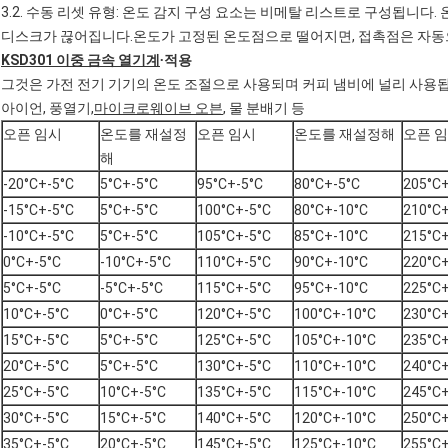
3.2. 수동 리셋 유형: 온도 감지 구성 요소는 비메탈 리스트로 구성됩니다
디스크가 끊어집니다.온도가 고정된 온도점으로 떨어지면, 접촉점은 자동
KSD301 이중 금속 열기계
∙
적용
그것은 가전 전기 기기의 온도 조절으로 사용되며 커피 냄비에 널리 사용
아이언, 풍열기,
마이크로웨이브 오븐
, 물 분배기 등
오픈 임시
온도를 재설정
오픈 임시
온도를 재설정해
오픈 
해
-20°C+-5°C
5°C+-5°C
95°C+-5°C
80°C+-5°C
205°C+
-15°C+-5°C
5°C+-5°C
100°C+-5°C
80°C+-10°C
210°C+
-10°C+-5°C
5°C+-5°C
105°C+-5°C
85°C+-10°C
215°C+
0°C+-5°C
-10°C+-5°C
110°C+-5°C
90°C+-10°C
220°C+
5°C+-5°C
-5°C+-5°C
115°C+-5°C
95°C+-10°C
225°C+
10°C+-5°C
0°C+-5°C
120°C+-5°C
100°C+-10°C
230°C+
15°C+-5°C
5°C+-5°C
125°C+-5°C
105°C+-10°C
235°C+
20°C+-5°C
5°C+-5°C
130°C+-5°C
110°C+-10°C
240°C+
25°C+-5°C
10°C+-5°C
135°C+-5°C
115°C+-10°C
245°C+
30°C+-5°C
15°C+-5°C
140°C+-5°C
120°C+-10°C
250°C+
35°C+-5°C
20°C+-5°C
145°C+-5°C
125°C+-10°C
255°C+