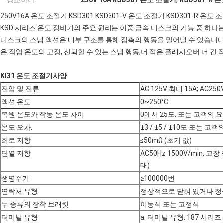
강조하다:
250V 16A KSD301 온도 조절기
,
KSD301-R 
250V16A 온도 조절기 KSD301 KSD301-V 온도 조절기 KSD301-R 온도 
KSD 시리즈 온도 정비기의 주요 원리는 이중 금속 디스크의 기능 중 하나
디스크의 스냅 액션은 내부 구조를 통해 접촉의 행동을 밀어낼 수 있습니다,
은 작업 온도의 고정, 신뢰할 수 있는 스냅 행동,더 적은 플래시오버 더 긴 
KI31 온도 조절기
사양
전압 및 전류
AC 125V 최대 15A; AC250
액션 온도
0~250°C
복원 온도와 작동 온도 차이
0에서 25도, 또는 고객의 
온도 오차:
±3 / ±5 / ±10도 또는 
회로 저항
≤50mΩ (초기 값)
단열 저항
AC50Hz 1500V/min, 
태)
생명주기
≥100000번
연락처 유형
정상적으로 닫혀 있거나 
두 종류의 장착 브래킷
이동식 또는 고정식
터미널 유형
a. 터미널 유형: 187 시리즈 