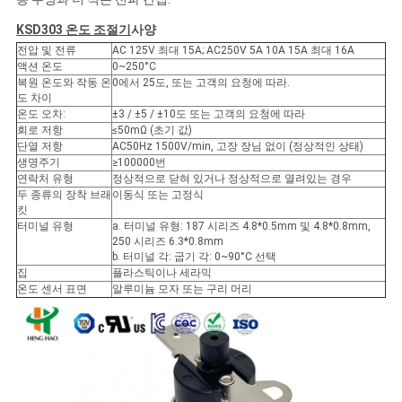
케
KSD303 온도 조절기
사양
전압 및 전류
AC 125V 최대 15A; AC250V 5A 10A 15A 최대 16A
이
액션 온도
0~250°C
복원 온도와 작동 온
0에서 25도, 또는 고객의 요청에 따라.
스
도 차이
온도 오차:
±3 / ±5 / ±10도 또는 고객의 요청에 따라
회로 저항
≤50mΩ (초기 값)
단열 저항
AC50Hz 1500V/min, 고장 장님 없이 (정상적인 상태)
SITEMAP
생명주기
≥100000번
연락처 유형
정상적으로 닫혀 있거나 정상적으로 열려있는 경우
두 종류의 장착 브래
이동식 또는 고정식
킷
PRIVACY
터미널 유형
a. 터미널 유형: 187 시리즈 4.8*0.5mm 및 4.8*0.8mm,
250 시리즈 6.3*0.8mm
POLICY
b. 터미널 각: 굽기 각: 0~90°C 선택
집
플라스틱이나 세라믹
온도 센서 표면
알루미늄 모자 또는 구리 머리