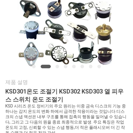
관
리
연
락
처
제품 설명
뉴
KSD301온도 조절기 KSD302 KSD303 열 피우
스
스 스위치 온도 조절기
KSD 시리즈 온도 정비기의 주요 원리는 이중 금속 디스크의 기능 중
하나는 감지 온도의 변화 하에서 급격한 작용이라는 것입니다.디스
크의 스냅 액션은 내부 구조를 통해 접촉의 행동을 밀어낼 수 있습니
모
다, 그리고 그 다음의 원을 종료 최종적으로 발생. 주요 특징은 작업
온도의 고정, 신뢰할 수 있는 스냅 행동,더 적은 플래시오버 더 긴 작
든
동 수명과 더 적은 전파 간섭.