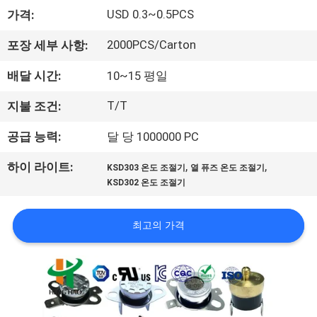
회
USD 0.3~0.5PCS
가격:
사
2000PCS/Carton
포장 세부 사항:
소
배달 시간:
10~15 평일
개
T/T
지불 조건:
공급 능력:
달 당 1000000 PC
공
,
,
하이 라이트:
KSD303 온도 조절기
열 퓨즈 온도 조절기
장
KSD302 온도 조절기
투
최고의 가격
어
품
질