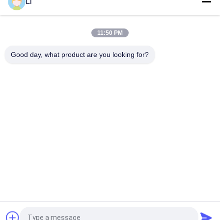
Li
바이메탈 디스크 스냅 액션 서모, 저온 제한된 제어 스위치 H31
250V 10 13C
11:50 PM
황급한 활동 유형 KSD301 두금속 보온장치 AC 125V 250V 힘은
평가했습니다
Good day, what product are you looking for?
모든
KSD 바이메탈 보온장
KSD301 바이메탈 보
치
온장치
단열 보호 스위치
KSD302 보온장치
증권예탁원 열 스위
NTC 서미스터 온도 
치
감지기
17AM 열 보호자
열 커트오프 스위치