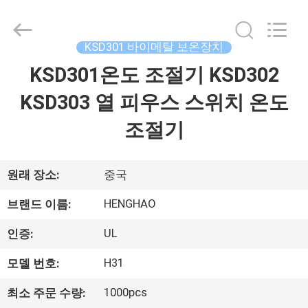
©
2018
-
2026
Dongguan
KSD301 바이메탈 보온장치
Heng
Hao
KSD301온도 조절기 KSD302
홈
Electric
Co.,
Ltd.
KSD303 열 피우스 스위치 온도
All
Rights
Reserved.
제
조절기
품
소
원래 장소:
중국
개
HENGHAO
브랜드 이름:
UL
인증:
VR
H31
모델 번호:
쇼
1000pcs
최소 주문 수량: