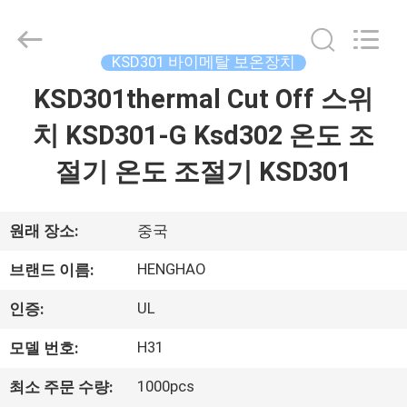
©
2018
-
2026
Dongguan
KSD301 바이메탈 보온장치
Heng
Hao
KSD301thermal Cut Off 스위
홈
Electric
Co.,
Ltd.
치 KSD301-G Ksd302 온도 조
All
Rights
Reserved.
제
절기 온도 조절기 KSD301
품
소
원래 장소:
중국
개
HENGHAO
브랜드 이름:
UL
인증:
VR
H31
모델 번호:
쇼
1000pcs
최소 주문 수량: