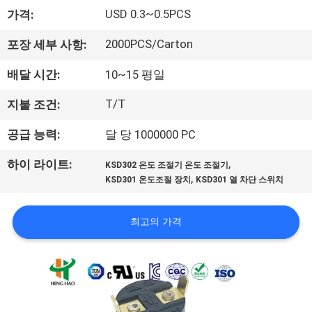
회
USD 0.3~0.5PCS
가격:
사
2000PCS/Carton
포장 세부 사항:
소
배달 시간:
10~15 평일
개
T/T
지불 조건:
공급 능력:
달 당 1000000 PC
공
,
하이 라이트:
KSD302 온도 조절기 온도 조절기
장
,
KSD301 온도조절 장치
KSD301 열 차단 스위치
투
최고의 가격
어
품
질