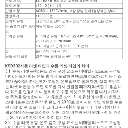
온도 오차:
±3 / ±5 / ±10도 또는 고객의 요청에 따라
회로 저항
≤50mΩ (초기 값)
단열 저항
AC50Hz 1500V/min, 고장 장님 없이 (정상적인 상태)
생명주기
≥100000번
연락처 유형
정상적으로 닫혀 있거나 정상적으로 열려있는 경우
두 종류의 장착 브래
이동식 또는 고정식
킷
터미널 유형
a. 터미널 유형: 187 시리즈 4.8*0.5mm 및 4.8*0.8mm,
250 시리즈 6.3*0.8mm
b. 터미널 각: 굽기 각: 0~90°C 선택
집
플라스틱이나 세라믹
온도 센서 표면
알루미늄 모자 또는 구리 머리
K
SD302
자동 리셋 타입과 수동 리셋 타입의 차이
3.1. 수동 리셋 유형: 온도 감지 구성 요소는 비메탈 리스트로 구성됩
니다. 온도가 행동 온도 범위에 도달하면 빠르게 점프하고 이동 디스
크가 끊어집니다.온도가 고정된 온도점으로 떨어지면, 접촉 포인트
는 리셋 버튼을 누르면 회로를 다시 연결할 때까지 리셋할 수 없습니
다.회로를 연결하거나 분리하고 수동 리셋으로 회로를 다시 시작하
는 목적을 달성합니다.. (자유로운 상기: 1. 이 유형의 수동 리셋 템포
스테이트는 스냅 동작 후 온도가 20 °C로 떨어지면 리셋 버튼을 누르
면 리셋 할 수 있습니다. 그리고 4 ~ 6 N가 좋습니다.너무 강하지 마
세요정상 작동을 보장하기 위해, 리셋 버튼과 닫기 덮개 사이의 거리
는 20.4mm 미만이 아니어야 합니다.)
3.2. 수동 리셋 유형: 온도 감지 구성 요소는 비메탈 리스트로 구성됩
니다. 온도가 행동 온도 범위에 도달하면 빠르게 점프하고 이동 디스