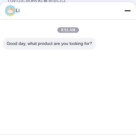
TUV CQC ROHS KC를 바꿉니다
Li
바이메탈 디스크 스냅 액션 서모, 저온 제한된 제어 스위치 H31
250V 10 13C
8:51 AM
황급한 활동 유형 KSD301 두금속 보온장치 AC 125V 250V 힘은
평가했습니다
Good day, what product are you looking for?
모든
KSD 바이메탈 보온장
KSD301 바이메탈 보
치
온장치
단열 보호 스위치
KSD302 보온장치
증권예탁원 열 스위
NTC 서미스터 온도 
치
감지기
17AM 열 보호자
열 커트오프 스위치