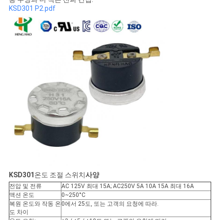
KSD301 P2.pdf
케
이
스
SITEMAP
PRIVACY
POLICY
KSD301
온도 조절 스위치
사양
전압 및 전류
AC 125V 최대 15A; AC250V 5A 10A 15A 최대 16A
액션 온도
0~250°C
복원 온도와 작동 온
0에서 25도, 또는 고객의 요청에 따라.
도 차이