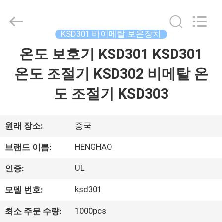
©
2018
-
2025
Dongguan
KSD301 바이메탈 보온장치
Heng
Hao
온도 보호기 KSD301 KSD301
홈
Electric
Co.,
Ltd.
온도 조절기 KSD302 비메탈 온
All
Rights
Reserved.
제
도 조절기 KSD303
품
소
원래 장소:
중국
개
HENGHAO
브랜드 이름:
UL
인증:
VR
ksd301
모델 번호:
쇼
1000pcs
최소 주문 수량: