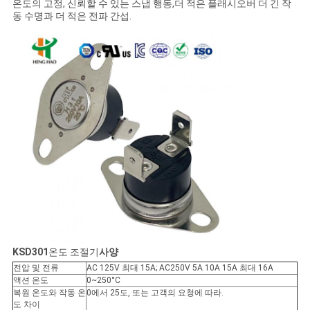
온도의 고정, 신뢰할 수 있는 스냅 행동,더 적은 플래시오버 더 긴 작
동 수명과 더 적은 전파 간섭.
케
이
스
SITEMAP
PRIVACY
POLICY
KSD301
온도 조절기
사양
전압 및 전류
AC 125V 최대 15A; AC250V 5A 10A 15A 최대 16A
액션 온도
0~250°C
복원 온도와 작동 온
0에서 25도, 또는 고객의 요청에 따라.
도 차이