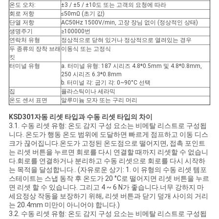
온도 오차:
±3 / ±5 / ±10도 또는 고객의 요청에 따라
회로 저항
≤50mΩ (초기 값)
단열 저항
AC50Hz 1500V/min, 고장 장님 없이 (정상적인 상태)
생명주기
≥100000번
연락처 유형
정상적으로 닫혀 있거나 정상적으로 열려있는 경우
두 종류의 장착 브래
이동식 또는 고정식
킷
터미널 유형
a. 터미널 유형: 187 시리즈 4.8*0.5mm 및 4.8*0.8mm,
250 시리즈 6.3*0.8mm
b. 터미널 각: 굽기 각: 0~90°C 선택
집
플라스틱이나 세라믹
온도 센서 표면
알루미늄 모자 또는 구리 머리
K
SD301
자동 리셋 타입과 수동 리셋 타입의 차이
3.1. 수동 리셋 유형: 온도 감지 구성 요소는 비메탈 리스트로 구성됩
니다. 온도가 행동 온도 범위에 도달하면 빠르게 점프하고 이동 디스
크가 끊어집니다.온도가 고정된 온도점으로 떨어지면, 접촉 포인트
는 리셋 버튼을 누르면 회로를 다시 연결할 때까지 리셋할 수 없습니
다.회로를 연결하거나 분리하고 수동 리셋으로 회로를 다시 시작하
는 목적을 달성합니다.. (자유로운 상기: 1. 이 유형의 수동 리셋 템포
스테이트는 스냅 동작 후 온도가 20 °C로 떨어지면 리셋 버튼을 누르
면 리셋 할 수 있습니다. 그리고 4 ~ 6 N가 좋습니다.너무 강하지 마
세요정상 작동을 보장하기 위해, 리셋 버튼과 닫기 덮개 사이의 거리
는 20.4mm 미만이 아니어야 합니다.)
3.2. 수동 리셋 유형: 온도 감지 구성 요소는 비메탈 리스트로 구성됩