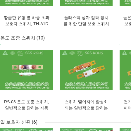
황급한 유형 열 하중 초과
플라스틱 상자 점화 장치
높은
보호자 스위치, TH-A1D
를 위한 단열 보호 스위치
보
열 모터 보호자
일반적으로 열려있는 유
수
형
온도 조종 스위치
(10)
최고의 가격
최고의 가격
최고
RS-03 온도 조종 스위치,
스위치 떨어져에 활성화
전기
일반적으로 닫히는 자동
되는 일반적으로 닫히는
이터
재시동 열 보호자
열 커트오프 스위치 온도
열 보호자 신관
(6)