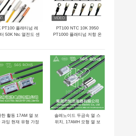
K PT100 플래티넘 레
PT100 NTC 10K 3950
 50K Ntc 열전도 센
PT1000 플래티넘 저항 온
서
도 센서
의 가격
최고의 가격
한 활동 17AM 열 보
솔레노이드 두금속 열 스
 과잉 현재 유형 가정
위치, 17AMH 모형 열 보
용 전기 제품 사용
호자 신관