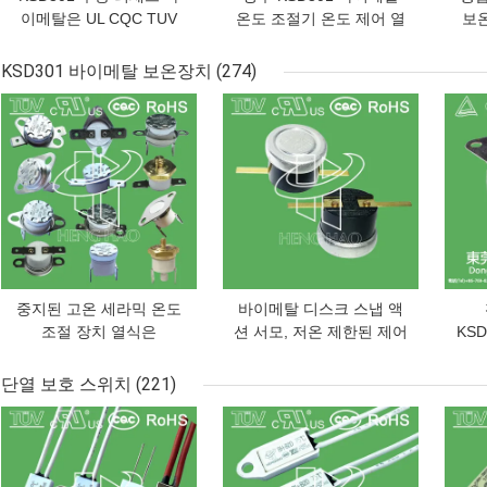
이메탈은 UL CQC TUV
온도 조절기 온도 제어 열
보
ROS와 열 온도 스위치
차단 스위치 250V 10A
믹 
250V 10A 16A를 자동온
16A CQC TUV UL ROHS
KSD301 바이메탈 보온장치
(274)
도조절장치를 답니다
포함
최고의 가격
최고의 가격
최고
중지된 고온 세라믹 온도
바이메탈 디스크 스냅 액
조절 장치 열식은
션 서모, 저온 제한된 제어
KS
KSD301 250V 16A UL
스위치 H31 250V 10 13C
AC 
TUV CQC ROHS KC를
단열 보호 스위치
(221)
바꿉니다
최고의 가격
최고의 가격
최고