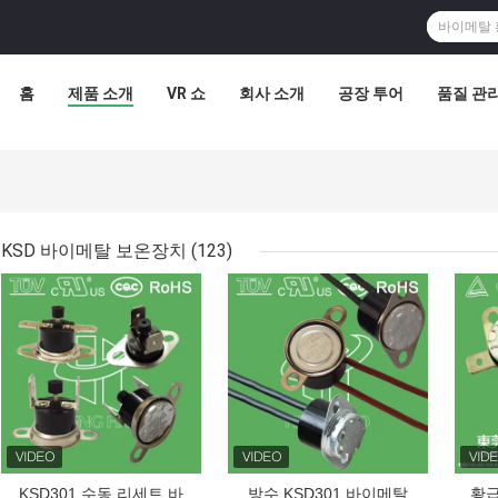
홈
제품 소개
VR 쇼
회사 소개
공장 투어
품질 관
KSD 바이메탈 보온장치
(123)
최고의 가격
최고의 가격
최고
KSD301 수동 리세트 바
방수 KSD301 바이메탈
황급