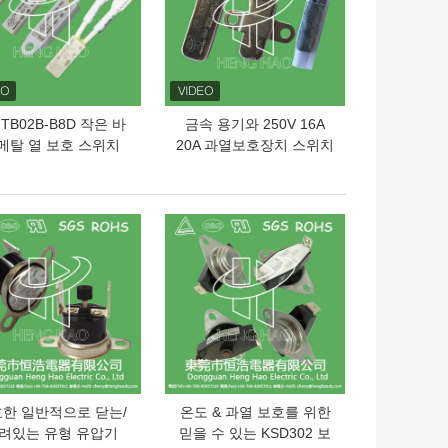
-TB02B-B8D 작은 바
금속 용기와 250V 16A
메탈 열 보호 스위치
20A 과열보호장치 스위치
250V 2A
BW-A1D
의 가격
최고의 가격
한 일반적으로 닫는/
온도 & 과열 보호를 위한
려있는 유형 유압기
믿을 수 있는 KSD302 보