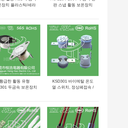
온장치 플라스틱/세라
판 스냅 활동 보온장치
몸 RoHS는 증명서를
KSD301 온도 배기판 스
줬습니다
위치
의 가격
최고의 가격
황급한 활동 유형
KSD301 바이메탈 온도
D301 두금속 보온장치
열 스위치, 정상폐접속 /
125V 250V 힘은 평가
열린 자동 리세트 온도조
했습니다
절 장치
의 가격
최고의 가격