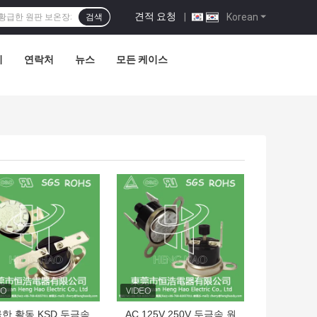
견적 요청
|
Korean
검색
리
연락처
뉴스
모든 케이스
의 가격
최고의 가격
한 활동 KSD 두금속
AC 125V 250V 두금속 원