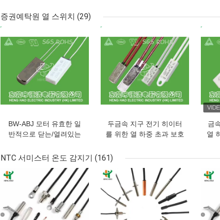
수동 리세트 온도 차단 스
장치 고성능
K
위치
증권예탁원 열 스위치
(29)
최고의 가격
최고의 가격
최고
BW-ABJ 모터 유효한 일
두금속 지구 전기 히이터
금속
반적으로 닫는/열려있는
를 위한 열 하중 초과 보호
열 
유형 열 하중 초과 스위치
자 스위치
R
NTC 서미스터 온도 감지기
(161)
최고의 가격
최고의 가격
최고