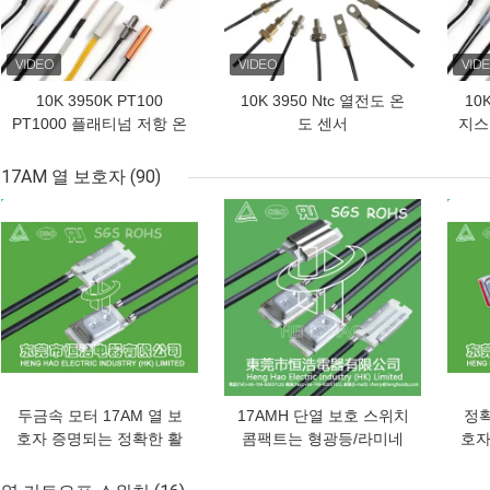
10K 3950K PT100
10K 3950 Ntc 열전도 온
10
PT1000 플래티넘 저항 온
도 센서
지스터
도 탐사
17AM 열 보호자
(90)
최고의 가격
최고의 가격
최고
두금속 모터 17AM 열 보
17AMH 단열 보호 스위치
정확
호자 증명되는 정확한 활
콤팩트는 형광등/라미네
호자
동 유형 SGS
이터를 위해 디자인했습
니다