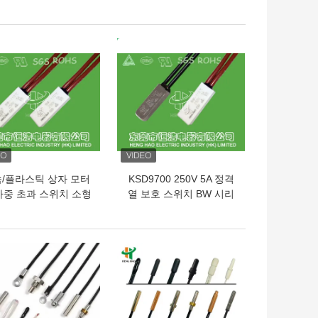
SD 두금속 보온장치
온장치
의 가격
최고의 가격
/플라스틱 상자 모터
KSD9700 250V 5A 정격
하중 초과 스위치 소형
열 보호 스위치 BW 시리
oHS는 찬성했습니다
즈 40 -155℃ 동작 유형
의 가격
최고의 가격