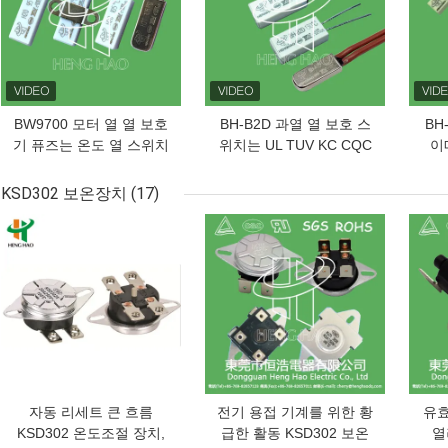
BW9700 모터 열 열 보호
BH-B2D 과열 열 보호 스
BH
기 퓨즈는 온도 열 스위치
위치는 UL TUV KC CQC
이
증명된 UL TUV CQC KC
와 250v 5a 과부담 온도
250V 5-16A 30-150C를
보호를 평가했습니다
KSD302 보온장치
(17)
펌핑합니다
최고의 가격
최고의 가격
최고
자동 리세트 큰 흐름
전기 용접 기계를 위한 황
유효
KSD302 온도조절 장치,
급한 활동 KSD302 보온
열