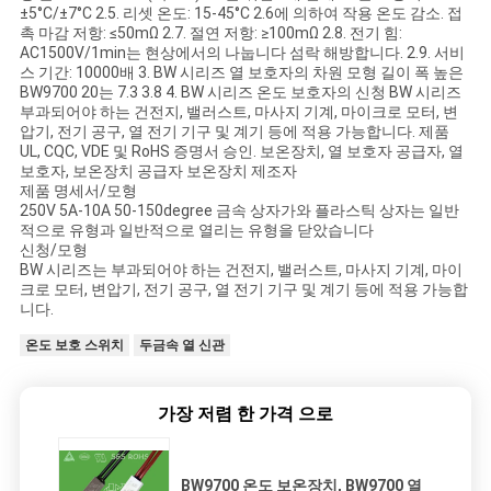
±5°C/±7°C 2.5. 리셋 온도: 15-45°C 2.6에 의하여 작용 온도 감소. 접
케
촉 마감 저항: ≤50mΩ 2.7. 절연 저항: ≥100mΩ 2.8. 전기 힘:
AC1500V/1min는 현상에서의 나눕니다 섬락 해방합니다. 2.9. 서비
스 기간: 10000배 3. BW 시리즈 열 보호자의 차원 모형 길이 폭 높은
이
BW9700 20는 7.3 3.8 4. BW 시리즈 온도 보호자의 신청 BW 시리즈
부과되어야 하는 건전지, 밸러스트, 마사지 기계, 마이크로 모터, 변
스
압기, 전기 공구, 열 전기 기구 및 계기 등에 적용 가능합니다. 제품
UL, CQC, VDE 및 RoHS 증명서 승인. 보온장치, 열 보호자 공급자, 열
보호자, 보온장치 공급자 보온장치 제조자
제품 명세서/모형
사
250V 5A-10A 50-150degree 금속 상자가와 플라스틱 상자는 일반
적으로 유형과 일반적으로 열리는 유형을 닫았습니다
이
신청/모형
BW 시리즈는 부과되어야 하는 건전지, 밸러스트, 마사지 기계, 마이
트
크로 모터, 변압기, 전기 공구, 열 전기 기구 및 계기 등에 적용 가능합
니다.
맵
온도 보호 스위치
두금속 열 신관
PRIVACY
가장 저렴 한 가격 으로
POLICY
BW9700 온도 보온장치, BW9700 열