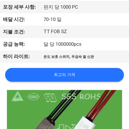
회
포장 세부 사항:
판지 당 1000 PC
사
배달 시간:
70-10 일
소
TT FOB SZ
지불 조건:
개
공급 능력:
달 당 1000000pcs
,
하이 라이트:
온도 보호 스위치
두금속 열 신관
공
장
최고의 가격
투
어
품
질