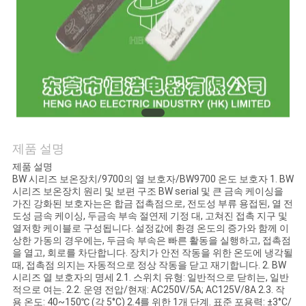
관
리
연
락
제품 설명
처
제품 설명
BW 시리즈 보온장치/9700의 열 보호자/BW9700 온도 보호자 1. BW
시리즈 보온장치 원리 및 보편 구조 BW serial 및 큰 금속 케이싱을
뉴
가진 강화된 보호자는은 합금 접촉점으로, 전도성 부류 용접된, 열 전
도성 금속 케이싱, 두금속 부속 절연제 기정 대, 고쳐진 접촉 지구 및
스
열저항 케이블로 구성됩니다. 설정값에 환경 온도의 증가와 함께 이
상한 가동의 경우에는, 두금속 부속은 빠른 활동을 실행하고, 접촉점
을 열고, 회로를 차단합니다. 장치가 안전 작동을 위한 온도에 냉각될
때, 접촉점 의지는 자동적으로 정상 작동을 닫고 재기합니다. 2. BW
모
시리즈 열 보호자의 명세 2.1. 스위치 유형: 일반적으로 닫히는, 일반
적으로 여는. 2.2. 운영 전압/현재: AC250V/5A; AC125V/8A 2.3. 작
든
용 온도: 40~150℃ (각 5°C) 2.4를 위한 1개 단계. 표준 포용력: ±3°C/