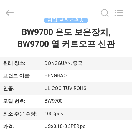
©
2018
-
2025
Dongguan
단열 보호 스위치
Heng
Hao
BW9700 온도 보온장치,
홈
Electric
Co.,
Ltd.
BW9700 열 커트오프 신관
All
Rights
Reserved.
제
품
원래 장소:
DONGGUAN, 중국
소
HENGHAO
브랜드 이름:
개
UL CQC TUV ROHS
인증:
BW9700
모델 번호:
VR
1000pcs
최소 주문 수량:
쇼
US$0.18-0.3PER,pc
가격: