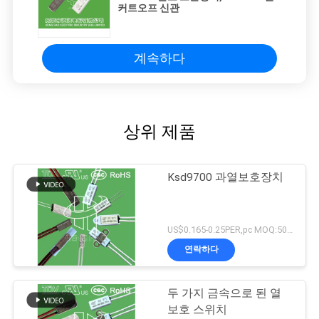
커트오프 신관
계속하다
상위 제품
Ksd9700 과열보호장치
US$0.165-0.25PER,pc MOQ:5000 PC
연락하다
두 가지 금속으로 된 열
보호 스위치