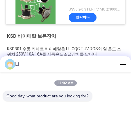
US$0.2-0.3 PER PC MOQ:1000pcs
연락하다
KSD 바이메탈 보온장치
KSD301 수동 리세트 바이메탈은 UL CQC TUV ROS와 열 온도 스
위치 250V 10A 16A를 자동온도조절장치를 답니다
Li
방수 KSD301 바이메탈 온도 조절기 온도 제어 열 차단 스위치
250V 10A 16A CQC TUV UL ROHS 포함
11:02 AM
황급한 활동 KSD 두금속 보온장치 플라스틱/세라믹 몸 RoHS는 증
명서를 줬습니다
Good day, what product are you looking for?
모든
KSD 바이메탈 보온장
KSD301 바이메탈 보
치
온장치