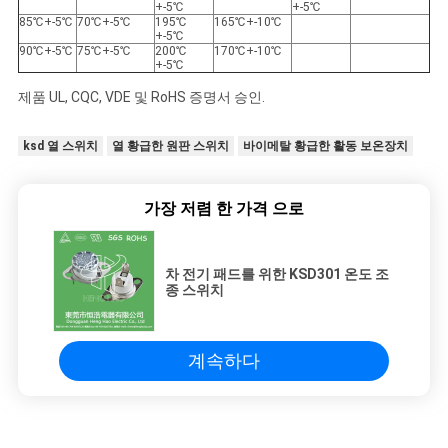
+-5℃
+-5℃
85℃+-5℃
70℃+-5℃
195℃
165℃+-10℃
+-5℃
90℃+-5℃
75℃+-5℃
200℃
170℃+-10℃
+-5℃
제품 UL, CQC, VDE 및 RoHS 증명서 승인.
ksd 열 스위치
열 황급한 원판 스위치
바이메탈 황급한 활동 보온장치
가장 저렴 한 가격 으로
차 전기 패드를 위한 KSD301 온도 조
종 스위치
계속하다