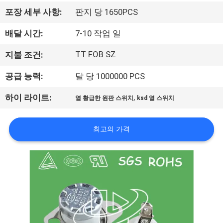
회
포장 세부 사항:
판지 당 1650PCS
사
배달 시간:
7-10 작업 일
소
TT FOB SZ
지불 조건:
개
공급 능력:
달 당 1000000 PCS
,
하이 라이트:
열 황급한 원판 스위치
ksd 열 스위치
공
장
최고의 가격
투
어
품
질