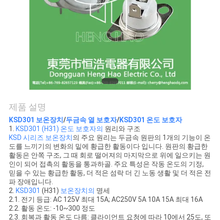
관
리
연
락
제품 설명
처
KSD301 보온장치
/
두금속 열 보호자
/
KSD301 온도 보호자
1.
KSD301 (H31) 온도 보호자의
원리와 구조
KSD 시리즈 보온장치
의 주요 원리는 두금속 원판의 1개의 기능이 온
뉴
도를 느끼기의 변화의 밑에 황급한 활동이다 입니다. 원판의 황급한
활동은 안쪽 구조, 그 때 회로 떨어져의 마지막으로 위에 일으키는 원
스
인이 되어 접촉의 활동을 통과하골. 주요 특성은 작동 온도의 기정,
믿을 수 있는 황급한 활동, 더 적은 섬락 더 긴 노동 생활 및 더 적은 전
파 장애입니다.
2.
KSD301
(H31)
보온장치의
명세
모
2.1. 전기 등급: AC 125V 최대 15A; AC250V 5A 10A 15A 최대 16A
2.2. 활동 온도: -10~300 정도
든
2.3. 회복과 활동 온도 다름: 클라이언트 요청에 따라 10에서 25도, 또