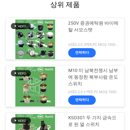
상위 제품
250V 증권예탁원 바이메
탈 서모스탯
US$0.2-0.3PER,PC MOQ:1000pcs
연락하다
M10 미 남북전쟁시 남부
에 동정한 북부사람 온도
스위치
US$0.2-0.3 PER PC MOQ:1000pcs
연락하다
KSD301 두 가지 금속으
로 된 열 스위치