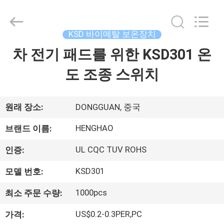
©
2018
-
2026
Dongguan
KSD 바이메탈 보온장치
Heng
Hao
차 전기 패드를 위한 KSD301 온
홈
Electric
Co.,
Ltd.
도 조종 스위치
All
Rights
Reserved.
제
품
원래 장소:
DONGGUAN, 중국
소
HENGHAO
브랜드 이름:
개
UL CQC TUV ROHS
인증:
KSD301
모델 번호:
VR
1000pcs
최소 주문 수량:
쇼
US$0.2-0.3PER,PC
가격: