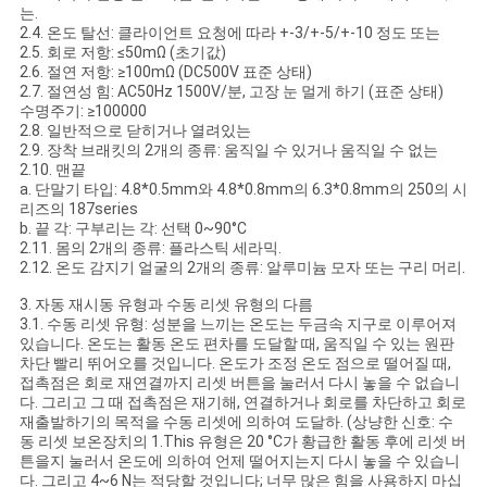
는.
케
2.4. 온도 탈선: 클라이언트 요청에 따라 +-3/+-5/+-10 정도 또는
2.5. 회로 저항: ≤50mΩ (초기값)
2.6. 절연 저항: ≥100mΩ (DC500V 표준 상태)
이
2.7. 절연성 힘: AC50Hz 1500V/분, 고장 눈 멀게 하기 (표준 상태)
수명주기: ≥100000
스
2.8. 일반적으로 닫히거나 열려있는
2.9. 장착 브래킷의 2개의 종류: 움직일 수 있거나 움직일 수 없는
2.10. 맨끝
a. 단말기 타입: 4.8*0.5mm와 4.8*0.8mm의 6.3*0.8mm의 250의 시
사
리즈의 187series
b. 끝 각: 구부리는 각: 선택 0~90°C
이
2.11. 몸의 2개의 종류: 플라스틱 세라믹.
2.12. 온도 감지기 얼굴의 2개의 종류: 알루미늄 모자 또는 구리 머리.
트
3. 자동 재시동 유형과 수동 리셋 유형의 다름
맵
3.1. 수동 리셋 유형: 성분을 느끼는 온도는 두금속 지구로 이루어져
있습니다. 온도는 활동 온도 편차를 도달할 때, 움직일 수 있는 원판
차단 빨리 뛰어오를 것입니다. 온도가 조정 온도 점으로 떨어질 때,
접촉점은 회로 재연결까지 리셋 버튼을 눌러서 다시 놓을 수 없습니
PRIVACY
다. 그리고 그 때 접촉점은 재기해, 연결하거나 회로를 차단하고 회로
재출발하기의 목적을 수동 리셋에 의하여 도달하. (상냥한 신호: 수
POLICY
동 리셋 보온장치의 1.This 유형은 20 °C가 황급한 활동 후에 리셋 버
튼을지 눌러서 온도에 의하여 언제 떨어지는지 다시 놓을 수 있습니
다. 그리고 4~6 N는 적당할 것입니다; 너무 많은 힘을 사용하지 마십