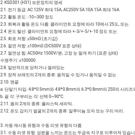
2.
KSD301
(H31)
보온장치의
명세
2.1. 전기 등급: AC 125V 최대 15A; AC250V 5A 10A 15A 최대 16A
2.2. 활동 온도: -10~300 정도
2.3. 회복과 활동 온도 다름: 클라이언트 요청에 따라 10에서 25도, 또는.
2.4. 온도 탈선: 클라이언트 요청에 따라 +-3/+-5/+-10 정도 또는
2.5. 회로 저항: ≤50mΩ (초기값)
2.6. 절연 저항: ≥100mΩ (DC500V 표준 상태)
2.7. 절연성 힘: AC50Hz 1500V/분, 고장 눈 멀게 하기 (표준 상태)
수명주기: ≥100000
2.8. 일반적으로 닫히거나 열려있는
2.9. 장착 브래킷의 2개의 종류: 움직일 수 있거나 움직일 수 없는
2.10. 맨끝
a. 단말기 타입: 4.8*0.5mm와 4.8*0.8mm의 6.3*0.8mm의 250의 시리즈의 
b. 끝 각: 구부리는 각: 선택 0~90°C
2.11. 몸의 2개의 종류: 플라스틱 세라믹.
2.12. 온도 감지기 얼굴의 2개의 종류: 알루미늄 모자 또는 구리 머리.
3. 자동 재시동 유형과 수동 리셋 유형의 다름
3.1. 수동 리셋 유형: 성분을 느끼는 온도는 두금속 지구로 이루어져 있습니