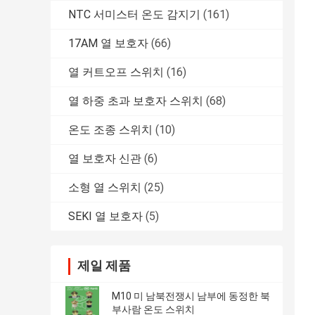
NTC 서미스터 온도 감지기
(161)
17AM 열 보호자
(66)
열 커트오프 스위치
(16)
열 하중 초과 보호자 스위치
(68)
온도 조종 스위치
(10)
열 보호자 신관
(6)
소형 열 스위치
(25)
SEKI 열 보호자
(5)
제일 제품
M10 미 남북전쟁시 남부에 동정한 북
부사람 온도 스위치