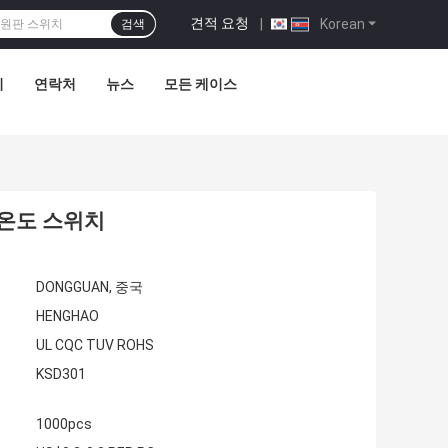
견적 요청
|
Korean
검색
리
연락처
뉴스
모든 케이스
속 온도 스위치
DONGGUAN, 중국
HENGHAO
UL CQC TUV ROHS
KSD301
1000pcs