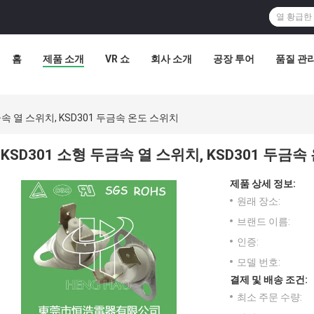
홈
제품 소개
VR 쇼
회사 소개
공장 투어
품질 관
금속 열 스위치, KSD301 두금속 온도 스위치
KSD301 소형 두금속 열 스위치, KSD301 두금
제품 상세 정보:
원래 장소:
브랜드 이름:
인증:
모델 번호:
결제 및 배송 조건:
최소 주문 수량: