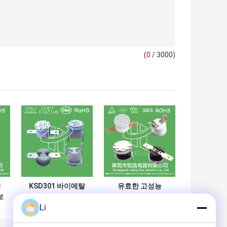
(
0
/ 3000)
형
KSD301 바이메탈
유효한 고성능
보
온도 열 스위치, 정
KSD301 두금속 보
Li
상폐접속 / 열린 자
온장치 소비자 서비
했
동 리세트 온도조절
스