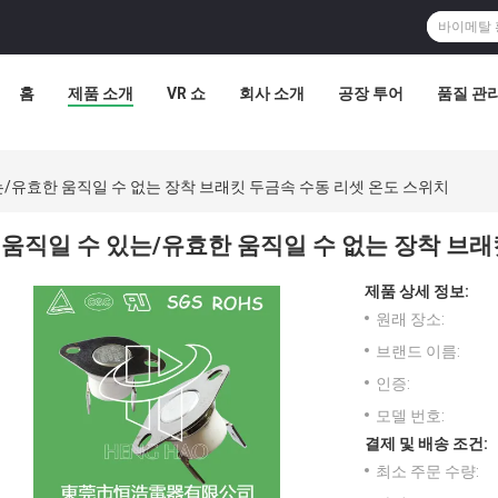
홈
제품 소개
VR 쇼
회사 소개
공장 투어
품질 관
는/유효한 움직일 수 없는 장착 브래킷 두금속 수동 리셋 온도 스위치
움직일 수 있는/유효한 움직일 수 없는 장착 브래
제품 상세 정보:
원래 장소:
브랜드 이름:
인증:
모델 번호:
결제 및 배송 조건:
최소 주문 수량: