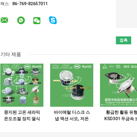
팩스:
86-769-82657011
기타 제품
중지된 고온 세라믹
바이메탈 디스크 스
황급한 활동 유
온도조절 장치 열식
냅 액션 서모, 저온
KSD301 두금속 
은 KSD301 250V
제한된 제어 스위치
온장치 AC 125V
16A UL TUV CQC
H31 250V 10 13C
250V 힘은 평가