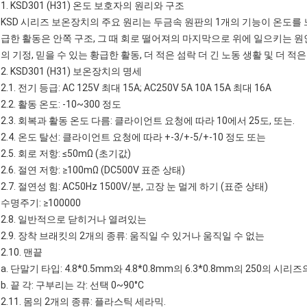
1. KSD301 (H31) 온도 보호자의 원리와 구조
KSD 시리즈 보온장치의 주요 원리는 두금속 원판의 1개의 기능이 온도를
급한 활동은 안쪽 구조, 그 때 회로 떨어져의 마지막으로 위에 일으키는 원
의 기정, 믿을 수 있는 황급한 활동, 더 적은 섬락 더 긴 노동 생활 및 더 적
2. KSD301 (H31) 보온장치의 명세
2.1. 전기 등급: AC 125V 최대 15A; AC250V 5A 10A 15A 최대 16A
2.2. 활동 온도: -10~300 정도
2.3. 회복과 활동 온도 다름: 클라이언트 요청에 따라 10에서 25도, 또는.
2.4. 온도 탈선: 클라이언트 요청에 따라 +-3/+-5/+-10 정도 또는
2.5. 회로 저항: ≤50mΩ (초기값)
2.6. 절연 저항: ≥100mΩ (DC500V 표준 상태)
2.7. 절연성 힘: AC50Hz 1500V/분, 고장 눈 멀게 하기 (표준 상태)
수명주기: ≥100000
2.8. 일반적으로 닫히거나 열려있는
2.9. 장착 브래킷의 2개의 종류: 움직일 수 있거나 움직일 수 없는
2.10. 맨끝
a. 단말기 타입: 4.8*0.5mm와 4.8*0.8mm의 6.3*0.8mm의 250의 시리즈의 
b. 끝 각: 구부리는 각: 선택 0~90°C
2.11. 몸의 2개의 종류: 플라스틱 세라믹.