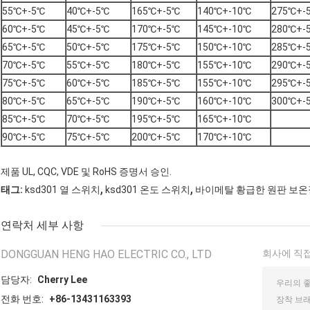
55℃+-5℃
40℃+-5℃
165℃+-5℃
140℃+-10℃
275℃+-
60℃+-5℃
45℃+-5℃
170℃+-5℃
145℃+-10℃
280℃+-
65℃+-5℃
50℃+-5℃
175℃+-5℃
150℃+-10℃
285℃+-
70℃+-5℃
55℃+-5℃
180℃+-5℃
155℃+-10℃
290℃+-
75℃+-5℃
60℃+-5℃
185℃+-5℃
155℃+-10℃
295℃+-
80℃+-5℃
65℃+-5℃
190℃+-5℃
160℃+-10℃
300℃+-
85℃+-5℃
70℃+-5℃
195℃+-5℃
165℃+-10℃
90℃+-5℃
75℃+-5℃
200℃+-5℃
170℃+-10℃
제품 UL, CQC, VDE 및 RoHS 증명서 승인.
,
,
태그:
ksd301 열 스위치
ksd301 온도 스위치
바이메탈 황급한 원판 보
연락처 세부 사항
DONGGUAN HENG HAO ELECTRIC CO., LTD
회사에 직접
담당자:
Cherry Lee
전화 번호:
+86-13431163393