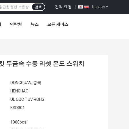
견적 요청
|
Korean
검색
리
연락처
뉴스
모든 케이스
킷 두금속 수동 리셋 온도 스위치
DONGGUAN, 중국
HENGHAO
UL CQC TUV ROHS
KSD301
1000pcs