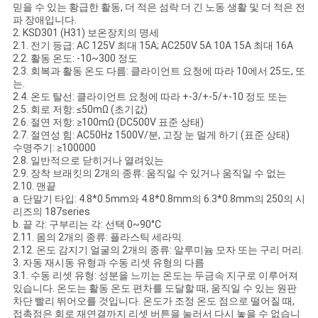
믿을 수 있는 황급한 활동, 더 적은 섬락 더 긴 노동 생활 및 더 적은 전
파 장애입니다.
케
2. KSD301 (H31) 보온장치의 명세
2.1. 전기 등급: AC 125V 최대 15A; AC250V 5A 10A 15A 최대 16A
이
2.2. 활동 온도: -10~300 정도
2.3. 회복과 활동 온도 다름: 클라이언트 요청에 따라 10에서 25도, 또
스
는.
2.4. 온도 탈선: 클라이언트 요청에 따라 +-3/+-5/+-10 정도 또는
2.5. 회로 저항: ≤50mΩ (초기값)
2.6. 절연 저항: ≥100mΩ (DC500V 표준 상태)
사
2.7. 절연성 힘: AC50Hz 1500V/분, 고장 눈 멀게 하기 (표준 상태)
수명주기: ≥100000
이
2.8. 일반적으로 닫히거나 열려있는
2.9. 장착 브래킷의 2개의 종류: 움직일 수 있거나 움직일 수 없는
트
2.10. 맨끝
a. 단말기 타입: 4.8*0.5mm와 4.8*0.8mm의 6.3*0.8mm의 250의 시
맵
리즈의 187series
b. 끝 각: 구부리는 각: 선택 0~90°C
2.11. 몸의 2개의 종류: 플라스틱 세라믹.
2.12. 온도 감지기 얼굴의 2개의 종류: 알루미늄 모자 또는 구리 머리.
PRIVACY
3. 자동 재시동 유형과 수동 리셋 유형의 다름
3.1. 수동 리셋 유형: 성분을 느끼는 온도는 두금속 지구로 이루어져
POLICY
있습니다. 온도는 활동 온도 편차를 도달할 때, 움직일 수 있는 원판
차단 빨리 뛰어오를 것입니다. 온도가 조정 온도 점으로 떨어질 때,
접촉점은 회로 재연결까지 리셋 버튼을 눌러서 다시 놓을 수 없습니