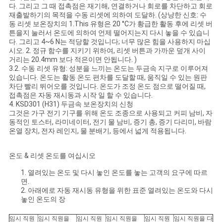
다. 그리고 그 때 접촉점은 재기해, 연결하거나 회로를 차단하고 회로
재출발하기의 목적을 수동 리셋에 의하여 도달하. (상냥한 신호: 수
동 리셋 보온장치의 1.This 유형은 20 °C가 황급한 활동 후에 리셋 버
튼을지 눌러서 온도에 의하여 언제 떨어지는지 다시 놓을 수 있습니
다. 그리고 4~6 N는 적당할 것입니다; 너무 많은 힘을 사용하지 마십
시오. 2. 정규 함수를 지키기 위하여, 리셋 버튼과 가까운 덮개 사이
거리는 20.4mm 보다 적은이면 안됩니다. )
3.2. 수동 리셋 유형: 성분을 느끼는 온도는 두금속 지구로 이루어져
있습니다. 온도는 활동 온도 편차를 도달할 때, 움직일 수 있는 원판
차단 빨리 뛰어오를 것입니다. 온도가 조정 온도 점으로 떨어질 때,
접촉점은 자동 재시동과 시작 일 할 수 있습니다.
4. KSD301 (H31) 두금속 보온장치의 신청
그것은 가구 전기 기구를 위해 온도 조종으로 사용되고 커피 남비, 자
동적인 토스터, 라미네이터, 전기 물 남비, 증기 총, 증기 다리미, 바람
온열 장치, 전자 레인지, 물 분배기, 등에서 넓게 적용됩니다.
온도 & 리셋 온도를 여십시오
1. 열려있는 온도 및 다시 놓인 온도를 놓는 고객의 요구에 따르
면.
2. 아래에로 자동 재시동 유형을 위한 표준 열려있는 온도와 다시
놓인 온도의 장
임시 직원
임시 직원을
임시 직원
임시 직원을
임시 직원
임시 직원을 다