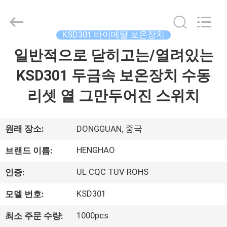
©
2018
-
2026
Dongguan
KSD301 바이메탈 보온장치
Heng
Hao
일반적으로 닫히고는/열려있는
홈
Electric
Co.,
Ltd.
KSD301 두금속 보온장치 수동
All
Rights
Reserved.
제
리셋 열 그만두어진 스위치
품
소
원래 장소:
DONGGUAN, 중국
개
HENGHAO
브랜드 이름:
UL CQC TUV ROHS
인증:
VR
KSD301
모델 번호:
쇼
1000pcs
최소 주문 수량: