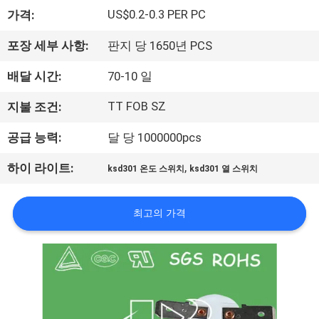
회
US$0.2-0.3 PER PC
가격:
사
포장 세부 사항:
판지 당 1650년 PCS
소
배달 시간:
70-10 일
개
TT FOB SZ
지불 조건:
공급 능력:
달 당 1000000pcs
공
,
하이 라이트:
ksd301 온도 스위치
ksd301 열 스위치
장
투
최고의 가격
어
품
질