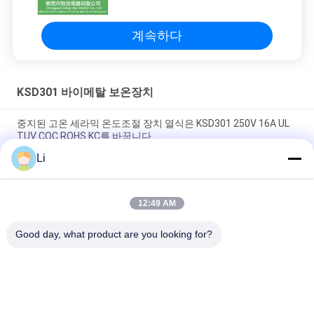
계속하다
KSD301 바이메탈 보온장치
중지된 고온 세라믹 온도조절 장치 열식은 KSD301 250V 16A UL
TUV CQC ROHS KC를 바꿉니다
Li
바이메탈 디스크 스냅 액션 서모, 저온 제한된 제어 스위치 H31
250V 10 13C
12:49 AM
황급한 활동 유형 KSD301 두금속 보온장치 AC 125V 250V 힘은
평가했습니다
Good day, what product are you looking for?
모든
KSD 바이메탈 보온장
KSD301 바이메탈 보