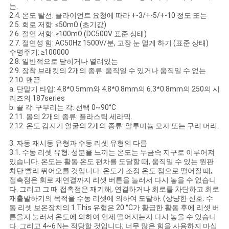
는.
케
2.4. 온도 탈선: 클라이언트 요청에 따라 +-3/+-5/+-10 정도 또는
2.5. 회로 저항: ≤50mΩ (초기값)
2.6. 절연 저항: ≥100mΩ (DC500V 표준 상태)
이
2.7. 절연성 힘: AC50Hz 1500V/분, 고장 눈 멀게 하기 (표준 상태)
수명주기: ≥100000
스
2.8. 일반적으로 닫히거나 열려있는
2.9. 장착 브래킷의 2개의 종류: 움직일 수 있거나 움직일 수 없는
2.10. 맨끝
a. 단말기 타입: 4.8*0.5mm와 4.8*0.8mm의 6.3*0.8mm의 250의 시
사
리즈의 187series
b. 끝 각: 구부리는 각: 선택 0~90°C
이
2.11. 몸의 2개의 종류: 플라스틱 세라믹.
2.12. 온도 감지기 얼굴의 2개의 종류: 알루미늄 모자 또는 구리 머리.
트
3. 자동 재시동 유형과 수동 리셋 유형의 다름
맵
3.1. 수동 리셋 유형: 성분을 느끼는 온도는 두금속 지구로 이루어져
있습니다. 온도는 활동 온도 편차를 도달할 때, 움직일 수 있는 원판
차단 빨리 뛰어오를 것입니다. 온도가 조정 온도 점으로 떨어질 때,
접촉점은 회로 재연결까지 리셋 버튼을 눌러서 다시 놓을 수 없습니
PRIVACY
다. 그리고 그 때 접촉점은 재기해, 연결하거나 회로를 차단하고 회로
재출발하기의 목적을 수동 리셋에 의하여 도달하. (상냥한 신호: 수
POLICY
동 리셋 보온장치의 1.This 유형은 20 °C가 황급한 활동 후에 리셋 버
튼을지 눌러서 온도에 의하여 언제 떨어지는지 다시 놓을 수 있습니
다. 그리고 4~6 N는 적당할 것입니다; 너무 많은 힘을 사용하지 마십