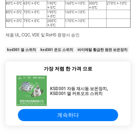
80℃+-5℃
65℃+-5℃
190℃
160℃+-10℃
300℃
270℃+-10℃
+-5℃
+-5℃
85℃+-5℃
70℃+-5℃
195℃
165℃+-10℃
+-5℃
90℃+-5℃
75℃+-5℃
200℃
170℃+-10℃
+-5℃
제품 UL, CQC, VDE 및 RoHS 증명서 승인.
ksd301 열 스위치
ksd301 온도 스위치
바이메탈 황급한 원판 보온장치
가장 저렴 한 가격 으로
KSD301 자동 재시동 보온장치,
KSD301 열 커트오프 스위치
계속하다