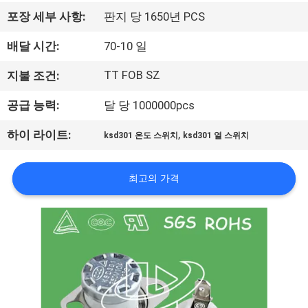
회
포장 세부 사항:
판지 당 1650년 PCS
사
배달 시간:
70-10 일
소
TT FOB SZ
지불 조건:
개
공급 능력:
달 당 1000000pcs
,
하이 라이트:
ksd301 온도 스위치
ksd301 열 스위치
공
장
최고의 가격
투
어
품
질