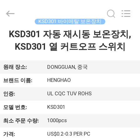
©
2018
-
2026
Dongguan
KSD301 바이메탈 보온장치
Heng
Hao
KSD301 자동 재시동 보온장치,
홈
Electric
Co.,
Ltd.
KSD301 열 커트오프 스위치
All
Rights
Reserved.
제
품
원래 장소:
DONGGUAN, 중국
소
HENGHAO
브랜드 이름:
개
UL CQC TUV ROHS
인증:
KSD301
모델 번호:
VR
1000pcs
최소 주문 수량:
쇼
US$0.2-0.3 PER PC
가격: