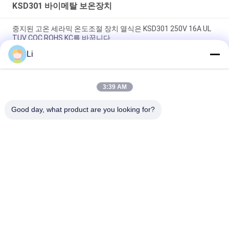
KSD301 바이메탈 보온장치
중지된 고온 세라믹 온도조절 장치 열식은 KSD301 250V 16A UL
TUV CQC ROHS KC를 바꿉니다
Li
바이메탈 디스크 스냅 액션 서모, 저온 제한된 제어 스위치 H31
250V 10 13C
3:39 AM
황급한 활동 유형 KSD301 두금속 보온장치 AC 125V 250V 힘은
평가했습니다
Good day, what product are you looking for?
모든
KSD 바이메탈 보온장
KSD301 바이메탈 보
치
온장치
단열 보호 스위치
KSD302 보온장치
증권예탁원 열 스위
NTC 서미스터 온도 