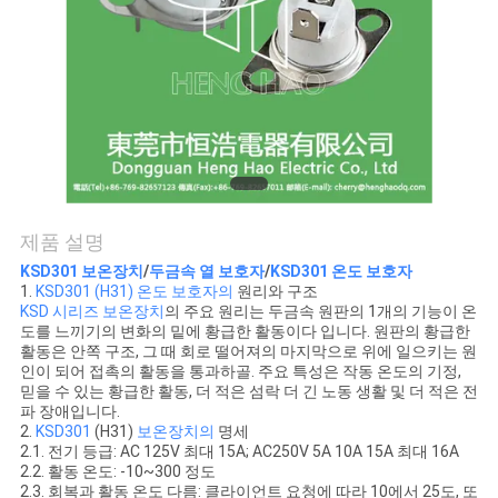
관
리
연
락
제품 설명
처
KSD301 보온장치
/
두금속 열 보호자
/
KSD301 온도 보호자
1.
KSD301 (H31) 온도 보호자의
원리와 구조
KSD 시리즈 보온장치
의 주요 원리는 두금속 원판의 1개의 기능이 온
뉴
도를 느끼기의 변화의 밑에 황급한 활동이다 입니다. 원판의 황급한
활동은 안쪽 구조, 그 때 회로 떨어져의 마지막으로 위에 일으키는 원
스
인이 되어 접촉의 활동을 통과하골. 주요 특성은 작동 온도의 기정,
믿을 수 있는 황급한 활동, 더 적은 섬락 더 긴 노동 생활 및 더 적은 전
파 장애입니다.
2.
KSD301
(H31)
보온장치의
명세
모
2.1. 전기 등급: AC 125V 최대 15A; AC250V 5A 10A 15A 최대 16A
2.2. 활동 온도: -10~300 정도
든
2.3. 회복과 활동 온도 다름: 클라이언트 요청에 따라 10에서 25도, 또