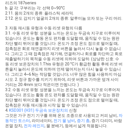
리즈의 187series
b. 끝 각: 구부리는 각: 선택 0~90°C
2.11. 몸의 2개의 종류: 플라스틱 세라믹.
2.12. 온도 감지기 얼굴의 2개의 종류: 알루미늄 모자 또는 구리 머리.
3. 자동 재시동 유형과 수동 리셋 유형의 다름
3.1. 수동 리셋 유형: 성분을 느끼는 온도는 두금속 지구로 이루어져
있습니다. 온도는 활동 온도 편차를 도달할 때, 움직일 수 있는 원판
차단 빨리 뛰어오를 것입니다. 온도가 조정 온도 점으로 떨어질 때,
접촉점은 회로 재연결까지 리셋 버튼을 눌러서 다시 놓을 수 없습니
다. 그리고 그 때 접촉점은 재기해, 연결하거나 회로를 차단하고 회로
재출발하기의 목적을 수동 리셋에 의하여 도달하. (상냥한 신호: 수
동 리셋 보온장치의 1.This 유형은 20 °C가 황급한 활동 후에 리셋 버
튼을지 눌러서 온도에 의하여 언제 떨어지는지 다시 놓을 수 있습니
다. 그리고 4~6 N는 적당할 것입니다; 너무 많은 힘을 사용하지 마십
시오. 2. 정규 함수를 지키기 위하여, 리셋 버튼과 가까운 덮개 사이
거리는 20.4mm 보다 적은이면 안됩니다. )
3.2. 수동 리셋 유형: 성분을 느끼는 온도는 두금속 지구로 이루어져
있습니다. 온도는 활동 온도 편차를 도달할 때, 움직일 수 있는 원판
차단 빨리 뛰어오를 것입니다. 온도가 조정 온도 점으로 떨어질 때,
접촉점은 자동 재시동과 시작 일 할 수 있습니다.
4.
KSD301 (H31) 두금속 보온장치의
신청
그것은 가구 전기 기구를 위해 온도 조종으로 사용되고 커피 남비,
자
동적인 토스터
, 라미네이터,
전기 물 남비
,
증기 총
, 증기 다리미, 바람
온열 장치,
전자 레인지
, 물 분배기, 등에서 넓게 적용됩니다.