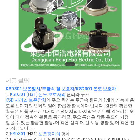
관
리
연
락
처
제품 설명
KSD301 보온장치
/
두금속 열 보호자
/
KSD301 온도 보호자
뉴
1.
KSD301 (H31) 온도 보호자의
원리와 구조
KSD 시리즈 보온장치
의 주요 원리는 두금속 원판의 1개의 기능이 온
스
도를 느끼기의 변화의 밑에 황급한 활동이다 입니다. 원판의 황급한
활동은 안쪽 구조, 그 때 회로 떨어져의 마지막으로 위에 일으키는 원
인이 되어 접촉의 활동을 통과하골. 주요 특성은 작동 온도의 기정,
믿을 수 있는 황급한 활동, 더 적은 섬락 더 긴 노동 생활 및 더 적은 전
모
파 장애입니다.
2.
KSD301
(H31)
보온장치의
명세
든
2.1. 전기 등급: AC 125V 최대 15A; AC250V 5A 10A 15A 최대 16A