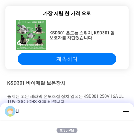
가장 저렴 한 가격 으로
KSD301 온도는 스위치, KSD301 열
보호자를 차단했습니다
계속하다
KSD301 바이메탈 보온장치
중지된 고온 세라믹 온도조절 장치 열식은 KSD301 250V 16A UL
TUV CQC ROHS KC를 바꿉니다
Li
바이메탈 디스크 스냅 액션 서모, 저온 제한된 제어 스위치 H31
250V 10 13C
9:35 PM
황급한 활동 유형 KSD301 두금속 보온장치 AC 125V 250V 힘은