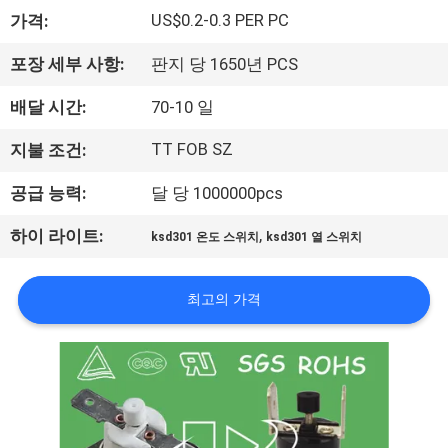
회
US$0.2-0.3 PER PC
가격:
사
포장 세부 사항:
판지 당 1650년 PCS
소
배달 시간:
70-10 일
개
TT FOB SZ
지불 조건:
공급 능력:
달 당 1000000pcs
공
,
하이 라이트:
ksd301 온도 스위치
ksd301 열 스위치
장
투
최고의 가격
어
품
질