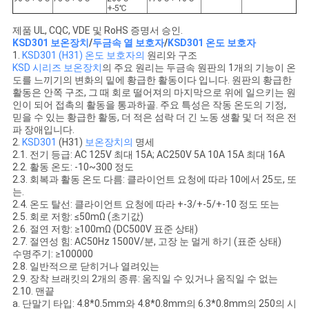
+-5℃
제품 UL, CQC, VDE 및 RoHS 증명서 승인.
KSD301 보온장치
/
두금속 열 보호자
/
KSD301 온도 보호자
1.
KSD301 (H31) 온도 보호자의
원리와 구조
KSD 시리즈 보온장치
의 주요 원리는 두금속 원판의 1개의 기능이 온
도를 느끼기의 변화의 밑에 황급한 활동이다 입니다. 원판의 황급한
활동은 안쪽 구조, 그 때 회로 떨어져의 마지막으로 위에 일으키는 원
인이 되어 접촉의 활동을 통과하골. 주요 특성은 작동 온도의 기정,
믿을 수 있는 황급한 활동, 더 적은 섬락 더 긴 노동 생활 및 더 적은 전
파 장애입니다.
2.
KSD301
(H31)
보온장치의
명세
2.1. 전기 등급: AC 125V 최대 15A; AC250V 5A 10A 15A 최대 16A
2.2. 활동 온도: -10~300 정도
2.3. 회복과 활동 온도 다름: 클라이언트 요청에 따라 10에서 25도, 또
는.
2.4. 온도 탈선: 클라이언트 요청에 따라 +-3/+-5/+-10 정도 또는
2.5. 회로 저항: ≤50mΩ (초기값)
2.6. 절연 저항: ≥100mΩ (DC500V 표준 상태)
2.7. 절연성 힘: AC50Hz 1500V/분, 고장 눈 멀게 하기 (표준 상태)
수명주기: ≥100000
2.8. 일반적으로 닫히거나 열려있는
2.9. 장착 브래킷의 2개의 종류: 움직일 수 있거나 움직일 수 없는
2.10. 맨끝
a. 단말기 타입: 4.8*0.5mm와 4.8*0.8mm의 6.3*0.8mm의 250의 시