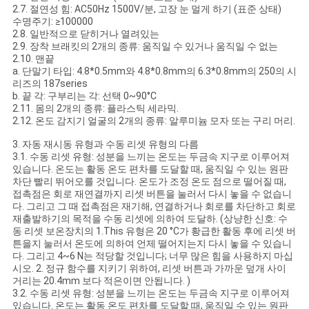
2.7. 절연성 힘: AC50Hz 1500V/분, 고장 눈 멀게 하기 (표준 상태)
수명주기: ≥100000
2.8. 일반적으로 닫히거나 열려있는
2.9. 장착 브래킷의 2개의 종류: 움직일 수 있거나 움직일 수 없는
2.10. 맨끝
a. 단말기 타입: 4.8*0.5mm와 4.8*0.8mm의 6.3*0.8mm의 250의 시
리즈의 187series
b. 끝 각: 구부리는 각: 선택 0~90°C
2.11. 몸의 2개의 종류: 플라스틱 세라믹.
2.12. 온도 감지기 얼굴의 2개의 종류: 알루미늄 모자 또는 구리 머리.
3. 자동 재시동 유형과 수동 리셋 유형의 다름
3.1. 수동 리셋 유형: 성분을 느끼는 온도는 두금속 지구로 이루어져
있습니다. 온도는 활동 온도 편차를 도달할 때, 움직일 수 있는 원판
차단 빨리 뛰어오를 것입니다. 온도가 조정 온도 점으로 떨어질 때,
접촉점은 회로 재연결까지 리셋 버튼을 눌러서 다시 놓을 수 없습니
다. 그리고 그 때 접촉점은 재기해, 연결하거나 회로를 차단하고 회로
재출발하기의 목적을 수동 리셋에 의하여 도달하. (상냥한 신호: 수
동 리셋 보온장치의 1.This 유형은 20 °C가 황급한 활동 후에 리셋 버
튼을지 눌러서 온도에 의하여 언제 떨어지는지 다시 놓을 수 있습니
다. 그리고 4~6 N는 적당할 것입니다; 너무 많은 힘을 사용하지 마십
시오. 2. 정규 함수를 지키기 위하여, 리셋 버튼과 가까운 덮개 사이
거리는 20.4mm 보다 적은이면 안됩니다. )
3.2. 수동 리셋 유형: 성분을 느끼는 온도는 두금속 지구로 이루어져
있습니다. 온도는 활동 온도 편차를 도달할 때, 움직일 수 있는 원판