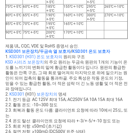
+-5℃
+-5℃
75℃+-5℃
60℃+-5℃
185℃
155℃+-10℃
295℃
265℃+-10℃
+-5℃
+-5℃
80℃+-5℃
65℃+-5℃
190℃
160℃+-10℃
300℃
270℃+-10℃
+-5℃
+-5℃
85℃+-5℃
70℃+-5℃
195℃
165℃+-10℃
+-5℃
90℃+-5℃
75℃+-5℃
200℃
170℃+-10℃
+-5℃
제품 UL, CQC, VDE 및 RoHS 증명서 승인.
KSD301 보온장치
/
두금속 열 보호자
/
KSD301 온도 보호자
1.
KSD301 (H31) 온도 보호자의
원리와 구조
KSD 시리즈 보온장치
의 주요 원리는 두금속 원판의 1개의 기능이 온
도를 느끼기의 변화의 밑에 황급한 활동이다 입니다. 원판의 황급한
활동은 안쪽 구조, 그 때 회로 떨어져의 마지막으로 위에 일으키는 원
인이 되어 접촉의 활동을 통과하골. 주요 특성은 작동 온도의 기정,
믿을 수 있는 황급한 활동, 더 적은 섬락 더 긴 노동 생활 및 더 적은 전
파 장애입니다.
2.
KSD301
(H31)
보온장치의
명세
2.1. 전기 등급: AC 125V 최대 15A; AC250V 5A 10A 15A 최대 16A
2.2. 활동 온도: -10~300 정도
2.3. 회복과 활동 온도 다름: 클라이언트 요청에 따라 10에서 25도, 또
는.
2.4. 온도 탈선: 클라이언트 요청에 따라 +-3/+-5/+-10 정도 또는
2.5. 회로 저항: ≤50mΩ (초기값)
2.6. 절연 저항: ≥100mΩ (DC500V 표준 상태)