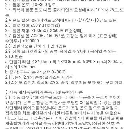
2.2. 활동 온도: -10~300 정도
케
2.3. 회복과 활동 온도 다름: 클라이언트 요청에 따라 10에서 25도, 또
는.
이
2.4. 온도 탈선: 클라이언트 요청에 따라 +-3/+-5/+-10 정도 또는
2.5. 회로 저항: ≤50mΩ (초기값)
2.6. 절연 저항: ≥100mΩ (DC500V 표준 상태)
스
2.7. 절연성 힘: AC50Hz 1500V/분, 고장 눈 멀게 하기 (표준 상태)
수명주기: ≥100000
2.8. 일반적으로 닫히거나 열려있는
사
2.9. 장착 브래킷의 2개의 종류: 움직일 수 있거나 움직일 수 없는
2.10. 맨끝
a. 단말기 타입: 4.8*0.5mm와 4.8*0.8mm의 6.3*0.8mm의 250의 시
이
리즈의 187series
b. 끝 각: 구부리는 각: 선택 0~90°C
트
2.11. 몸의 2개의 종류: 플라스틱 세라믹.
2.12. 온도 감지기 얼굴의 2개의 종류: 알루미늄 모자 또는 구리 머리.
맵
3. 자동 재시동 유형과 수동 리셋 유형의 다름
3.1. 수동 리셋 유형: 성분을 느끼는 온도는 두금속 지구로 이루어져
있습니다. 온도는 활동 온도 편차를 도달할 때, 움직일 수 있는 원판
PRIVACY
차단 빨리 뛰어오를 것입니다. 온도가 조정 온도 점으로 떨어질 때,
접촉점은 회로 재연결까지 리셋 버튼을 눌러서 다시 놓을 수 없습니
POLICY
다. 그리고 그 때 접촉점은 재기해, 연결하거나 회로를 차단하고 회로
재출발하기의 목적을 수동 리셋에 의하여 도달하. (상냥한 신호: 수
동 리셋 보온장치의 1.This 유형은 20 °C가 황급한 활동 후에 리셋 버