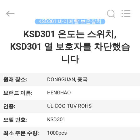
©
2018
-
2026
Dongguan
KSD301 바이메탈 보온장치
Heng
Hao
KSD301 온도는 스위치,
홈
Electric
Co.,
Ltd.
KSD301 열 보호자를 차단했습
All
Rights
Reserved.
제
니다
품
소
원래 장소:
DONGGUAN, 중국
개
HENGHAO
브랜드 이름:
UL CQC TUV ROHS
인증:
VR
KSD301
모델 번호:
쇼
1000pcs
최소 주문 수량: