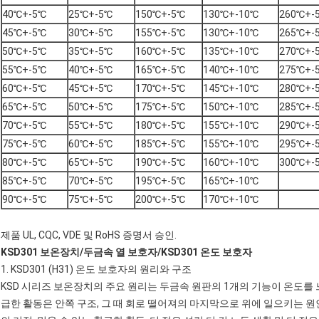
40℃+-5℃
25℃+-5℃
150℃+-5℃
130℃+-10℃
260℃+-
45℃+-5℃
30℃+-5℃
155℃+-5℃
130℃+-10℃
265℃+-
50℃+-5℃
35℃+-5℃
160℃+-5℃
135℃+-10℃
270℃+-
55℃+-5℃
40℃+-5℃
165℃+-5℃
140℃+-10℃
275℃+-
60℃+-5℃
45℃+-5℃
170℃+-5℃
145℃+-10℃
280℃+-
65℃+-5℃
50℃+-5℃
175℃+-5℃
150℃+-10℃
285℃+-
70℃+-5℃
55℃+-5℃
180℃+-5℃
155℃+-10℃
290℃+-
75℃+-5℃
60℃+-5℃
185℃+-5℃
155℃+-10℃
295℃+-
80℃+-5℃
65℃+-5℃
190℃+-5℃
160℃+-10℃
300℃+-
85℃+-5℃
70℃+-5℃
195℃+-5℃
165℃+-10℃
90℃+-5℃
75℃+-5℃
200℃+-5℃
170℃+-10℃
제품 UL, CQC, VDE 및 RoHS 증명서 승인.
KSD301 보온장치
/
두금속 열 보호자
/
KSD301 온도 보호자
1.
KSD301 (H31) 온도 보호자의
원리와 구조
KSD 시리즈 보온장치
의 주요 원리는 두금속 원판의 1개의 기능이 온도를
급한 활동은 안쪽 구조, 그 때 회로 떨어져의 마지막으로 위에 일으키는 원