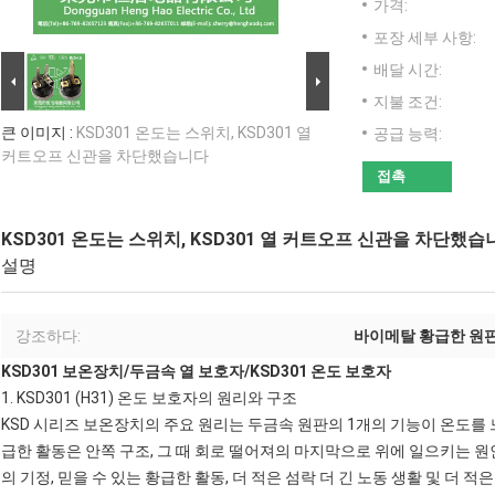
가격:
포장 세부 사항:
배달 시간:
지불 조건:
큰 이미지 :
KSD301 온도는 스위치, KSD301 열
공급 능력:
커트오프 신관을 차단했습니다
접촉
KSD301 온도는 스위치, KSD301 열 커트오프 신관을 차단했습
설명
강조하다:
바이메탈 황급한 원
KSD301 보온장치
/
두금속 열 보호자
/
KSD301 온도 보호자
1.
KSD301 (H31) 온도 보호자의
원리와 구조
KSD 시리즈 보온장치
의 주요 원리는 두금속 원판의 1개의 기능이 온도를
급한 활동은 안쪽 구조, 그 때 회로 떨어져의 마지막으로 위에 일으키는 원
의 기정, 믿을 수 있는 황급한 활동, 더 적은 섬락 더 긴 노동 생활 및 더 적