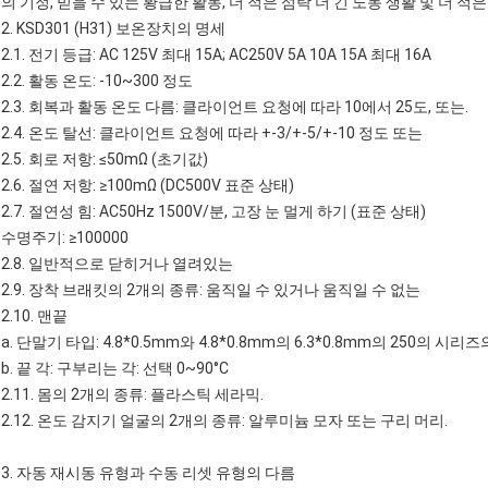
의 기정, 믿을 수 있는 황급한 활동, 더 적은 섬락 더 긴 노동 생활 및 더 적
2.
KSD301
(H31)
보온장치의
명세
2.1. 전기 등급: AC 125V 최대 15A; AC250V 5A 10A 15A 최대 16A
2.2. 활동 온도: -10~300 정도
2.3. 회복과 활동 온도 다름: 클라이언트 요청에 따라 10에서 25도, 또는.
2.4. 온도 탈선: 클라이언트 요청에 따라 +-3/+-5/+-10 정도 또는
2.5. 회로 저항: ≤50mΩ (초기값)
2.6. 절연 저항: ≥100mΩ (DC500V 표준 상태)
2.7. 절연성 힘: AC50Hz 1500V/분, 고장 눈 멀게 하기 (표준 상태)
수명주기: ≥100000
2.8. 일반적으로 닫히거나 열려있는
2.9. 장착 브래킷의 2개의 종류: 움직일 수 있거나 움직일 수 없는
2.10. 맨끝
a. 단말기 타입: 4.8*0.5mm와 4.8*0.8mm의 6.3*0.8mm의 250의 시리즈의 
b. 끝 각: 구부리는 각: 선택 0~90°C
2.11. 몸의 2개의 종류: 플라스틱 세라믹.
2.12. 온도 감지기 얼굴의 2개의 종류: 알루미늄 모자 또는 구리 머리.
3. 자동 재시동 유형과 수동 리셋 유형의 다름