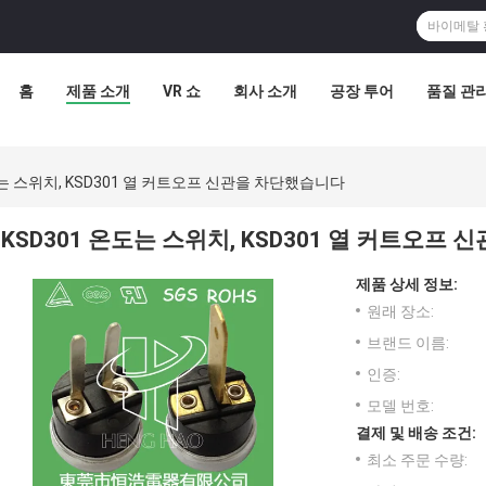
홈
제품 소개
VR 쇼
회사 소개
공장 투어
품질 관
도는 스위치, KSD301 열 커트오프 신관을 차단했습니다
KSD301 온도는 스위치, KSD301 열 커트오프
제품 상세 정보:
원래 장소:
브랜드 이름:
인증:
모델 번호:
결제 및 배송 조건:
최소 주문 수량: