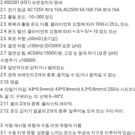
2.
KSD301
(H31)
보온장치의
명세
2.1. 전기 등급: AC 125V 최대 15A; AC250V 5A 10A 15A 최대 16A
2.2. 활동 온도: -10~300 정도
2.3. 회복과 활동 온도 다름: 클라이언트 요청에 따라 10에서 25도, 또는.
2.4. 온도 탈선: 클라이언트 요청에 따라 +-3/+-5/+-10 정도 또는
2.5. 회로 저항: ≤50mΩ (초기값)
2.6. 절연 저항: ≥100mΩ (DC500V 표준 상태)
2.7. 절연성 힘: AC50Hz 1500V/분, 고장 눈 멀게 하기 (표준 상태)
수명주기: ≥100000
2.8. 일반적으로 닫히거나 열려있는
2.9. 장착 브래킷의 2개의 종류: 움직일 수 있거나 움직일 수 없는
2.10. 맨끝
a. 단말기 타입: 4.8*0.5mm와 4.8*0.8mm의 6.3*0.8mm의 250의 시리즈의 
b. 끝 각: 구부리는 각: 선택 0~90°C
2.11. 몸의 2개의 종류: 플라스틱 세라믹.
2.12. 온도 감지기 얼굴의 2개의 종류: 알루미늄 모자 또는 구리 머리.
3. 자동 재시동 유형과 수동 리셋 유형의 다름
3.1. 수동 리셋 유형: 성분을 느끼는 온도는 두금속 지구로 이루어져 있습니