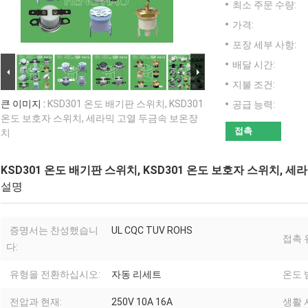
최소 주문 수량:
가격:
포장 세부 사항:
배달 시간:
지불 조건:
큰 이미지 :
KSD301 온도 배기판 스위치, KSD301
공급 능력:
온도 보호자 스위치, 세라믹 고열 두금속 보온장
접촉
치
KSD301 온도 배기판 스위치, KSD301 온도 보호자 스위치, 
설명
증명서는 찬성했습니
UL CQC TUV ROHS
접촉 
다:
유형을 전환하십시오:
자동 리세트
온도 
전압과 현재:
250V 10A 16A
생활 