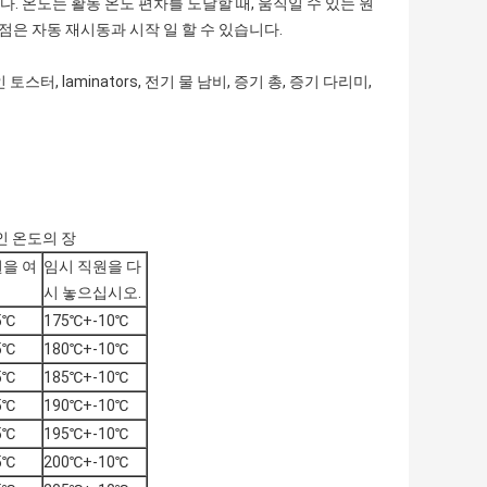
다. 온도는 활동 온도 편차를 도달할 때, 움직일 수 있는 원
점은 자동 재시동과 시작 일 할 수 있습니다.
인 토스터
, laminators,
전기 물 남비
,
증기 총
, 증기 다리미,
인 온도의 장
원을 여
임시 직원을 다
시 놓으십시오.
5℃
175℃+-10℃
5℃
180℃+-10℃
5℃
185℃+-10℃
5℃
190℃+-10℃
5℃
195℃+-10℃
5℃
200℃+-10℃