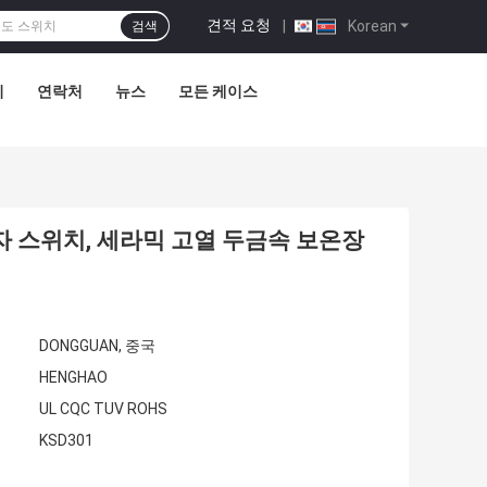
견적 요청
|
Korean
검색
리
연락처
뉴스
모든 케이스
보호자 스위치, 세라믹 고열 두금속 보온장
DONGGUAN, 중국
HENGHAO
UL CQC TUV ROHS
KSD301