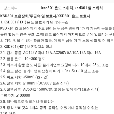
강조하다:
ksd301 온도 스위치
,
ksd301 열 스위치
KSD301 보온장치
/
두금속 열 보호자
/
KSD301 온도 보호자
1.
KSD301 (H31) 온도 보호자의
원리와 구조
KSD 시리즈 보온장치
의 주요 원리는 두금속 원판의 1개의 기능이 온도를
급한 활동은 안쪽 구조, 그 때 회로 떨어져의 마지막으로 위에 일으키는 원
의 기정, 믿을 수 있는 황급한 활동, 더 적은 섬락 더 긴 노동 생활 및 더 적
2.
KSD301
(H31)
보온장치의
명세
2.1. 전기 등급: AC 125V 최대 15A; AC250V 5A 10A 15A 최대 16A
2.2. 활동 온도: -10~300 정도
2.3. 회복과 활동 온도 다름: 클라이언트 요청에 따라 10에서 25도, 또는.
2.4. 온도 탈선: 클라이언트 요청에 따라 +-3/+-5/+-10 정도 또는
2.5. 회로 저항: ≤50mΩ (초기값)
2.6. 절연 저항: ≥100mΩ (DC500V 표준 상태)
2.7. 절연성 힘: AC50Hz 1500V/분, 고장 눈 멀게 하기 (표준 상태)
수명주기: ≥100000
2.8. 일반적으로 닫히거나 열려있는
2.9. 장착 브래킷의 2개의 종류: 움직일 수 있거나 움직일 수 없는
2.10. 맨끝