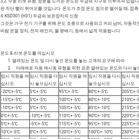
3.2. 수동 리셋 유형: 성분을 느끼는 온도는 두금속 지구로 이루어져 있습니
판 차단 빨리 뛰어오를 것입니다. 온도가 조정 온도 점으로 떨어질 때, 접촉
4.
KSD301 (H31) 두금속 보온장치의
신청
그것은 가구 전기 기구를 위해 온도 조종으로 사용되고 커피 남비,
자동적
바람 온열 장치,
전자 레인지
, 물 분배기, 등에서 넓게 적용됩니다.
온도 & 리셋 온도를 여십시오
1. 열려있는 온도 및 다시 놓인 온도를 놓는 고객의 요구에 따라.
2. 아래에로 자동 재시동 유형을 위한 표준 열려있는 온도와 다시 놓
임시 직원을 여
임시 직원을 다
임시 직원을 여
임시 직원을 다시
임시 직
십시오.
시 놓으십시오.
십시오.
놓으십시오.
십시오.
-20℃+-5℃
5℃+-5℃
95℃+-5℃
80℃+-5℃
205℃+-
-15℃+-5℃
5℃+-5℃
100℃+-5℃
80℃+-10℃
210℃+-
-10℃+-5℃
5℃+-5℃
105℃+-5℃
85℃+-10℃
215℃+-
0℃+-5℃
-10℃+-5℃
110℃+-5℃
90℃+-10℃
220℃+-
5℃+-5℃
-5℃+-5℃
115℃+-5℃
95℃+-10℃
225℃+-
10℃+-5℃
0℃+-5℃
120℃+-5℃
100℃+-10℃
230℃+-