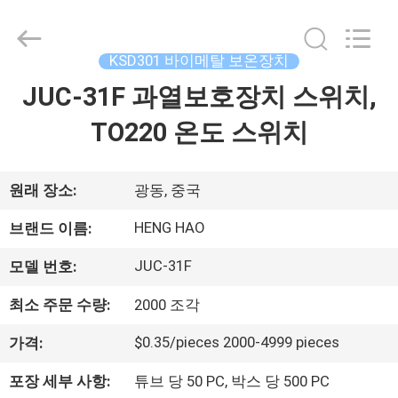
©
2018
-
2025
Dongguan
KSD301 바이메탈 보온장치
Heng
Hao
JUC-31F 과열보호장치 스위치,
홈
Electric
Co.,
Ltd.
TO220 온도 스위치
All
Rights
Reserved.
제
품
원래 장소:
광동, 중국
소
HENG HAO
브랜드 이름:
개
JUC-31F
모델 번호:
최소 주문 수량:
2000 조각
VR
$0.35/pieces 2000-4999 pieces
가격:
쇼
포장 세부 사항:
튜브 당 50 PC, 박스 당 500 PC