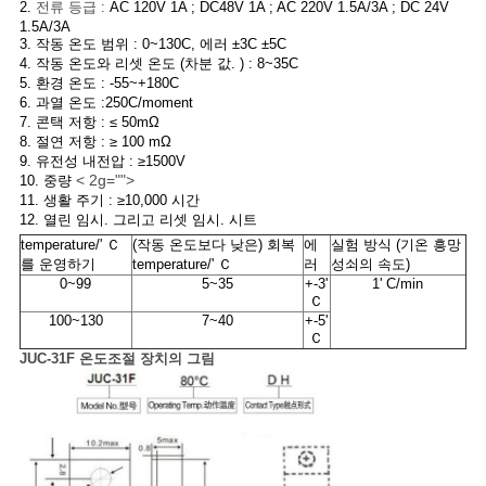
2.
전류 등급 :
AC 120V 1A ; DC48V 1A ; AC 220V 1.5A/3A ; DC 24V
1.5A/3A
케
3. 작동 온도 범위 : 0~130C, 에러 ±3C ±5C
4. 작동 온도와 리셋 온도 (차분 값. ) : 8~35C
이
5. 환경 온도 : -55~+180C
6. 과열 온도 :250C/moment
스
7. 콘택 저항 : ≤ 50mΩ
8. 절연 저항 : ≥ 100 mΩ
9. 유전성 내전압 : ≥1500V
< 2g="">
10. 중량
사
11. 생활 주기 : ≥10,000 시간
12. 열린 임시. 그리고 리셋 임시. 시트
이
temperature/' Ｃ
(작동 온도보다 낮은) 회복
에
실험 방식 (기온 흥망
를 운영하기
temperature/' Ｃ
러
성쇠의 속도)
트
0~99
5~35
+-3'
1' C/min
Ｃ
100~130
7~40
+-5'
맵
Ｃ
JUC-31F 온도조절 장치의 그림
PRIVACY
POLICY