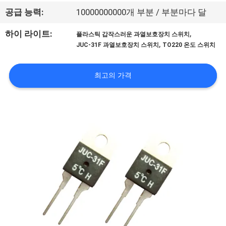
회
공급 능력:
10000000000개 부분 / 부분마다 달
사
,
하이 라이트:
플라스틱 갑작스러운 과열보호장치 스위치
,
JUC-31F 과열보호장치 스위치
TO220 온도 스위치
소
개
최고의 가격
공
장
투
어
품
질