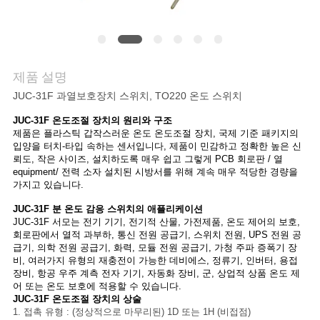
관
리
제품 설명
JUC-31F 과열보호장치 스위치, TO220 온도 스위치
연
JUC-31F 온도조절 장치의
원리와 구조
락
제품은 플라스틱 갑작스러운 온도 온도조절 장치, 국제 기준 패키지의
입양을 터치-타입 속하는 센서입니다, 제품이 민감하고 정확한 높은 신
처
뢰도, 작은 사이즈, 설치하도록 매우 쉽고 그렇게 PCB 회로판 / 열
equipment/ 전력 소자 설치된 시방서를 위해 계속 매우 적당한 경량을
가지고 있습니다.
뉴
JUC-31F 분 온도 감응 스위치의
애플리케이션
JUC-31F 서모는
전기 기기, 전기적 산물, 가전제품, 온도 제어의 보호,
스
회로판에서 열적 과부하, 통신 전원 공급기, 스위치 전원, UPS 전원 공
급기, 의학 전원 공급기, 화력, 모듈 전원 공급기,
가청 주파 증폭기 장
비,
여러가지 유형의 재충전이 가능한 데비에스, 정류기, 인버터, 용접
장비, 항공 우주 계측 전자 기기, 자동화 장비, 군, 상업적 상품 온도 제
모
어 또는 온도 보호에 적용할 수 있습니다.
JUC-31F 온도조절 장치의
상술
든
1. 접촉 유형 : (정상적으로 마무리된) 1D 또는 1H (비접점)