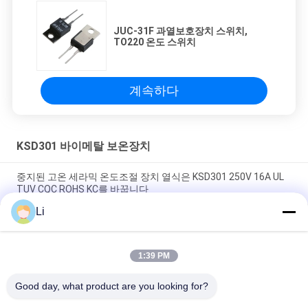
JUC-31F 과열보호장치 스위치,
TO220 온도 스위치
계속하다
KSD301 바이메탈 보온장치
중지된 고온 세라믹 온도조절 장치 열식은 KSD301 250V 16A UL
TUV CQC ROHS KC를 바꿉니다
Li
바이메탈 디스크 스냅 액션 서모, 저온 제한된 제어 스위치 H31
250V 10 13C
1:39 PM
황급한 활동 유형 KSD301 두금속 보온장치 AC 125V 250V 힘은
평가했습니다
Good day, what product are you looking for?