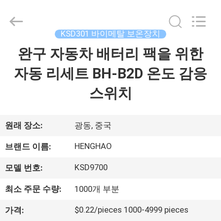
©
2018
-
2025
Dongguan
KSD301 바이메탈 보온장치
Heng
Hao
완구 자동차 배터리 팩을 위한
홈
Electric
Co.,
Ltd.
자동 리세트 BH-B2D 온도 감응
All
Rights
Reserved.
제
스위치
품
소
원래 장소:
광동, 중국
개
HENGHAO
브랜드 이름:
KSD9700
모델 번호:
VR
최소 주문 수량:
1000개 부분
쇼
$0.22/pieces 1000-4999 pieces
가격: