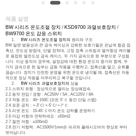
관
제품 설명
리
BW 시리즈 온도조절 장치
/
KSD9700 과열보호장치
/
BW9700 온도 감응 스위치
1.
BW 시리즈 온도조절 장치의
원리와 구조
연
BW 일련 범용성과 큰 금속 케이싱과 강화한 보호기들은 은납계 합금 접
촉선, 전도성 받침대, 단열 정착대, 고정 접촉 스트립과 열저항성 케이블
락
로 용접된 열전도성 금속 케이스, 두 가지 금속으로 된 부분으로 구성됩
니다. 이상 동작의 경우에, 설정값에 대한 환경 온도의 증가와 함께, 두
처
가지 금속으로 된 일부는 급동 작용을 수행하고, 접촉선을 열고, 순회를
끊습니다. 장치가 안전한 운영을 위한 온도로 냉각될 때, 접촉선은 자동
적으로 정상 작동을 마무리하고 복구할 것입니다.
2.
BW 시리즈 과열보호장치의
상술
뉴
2.1.스위치 유형 : 정상적으로 열리는 정상폐접속.
2.2.동작 전압 / 경향 : AC250V / 5A ; AC125V / 8A
스
2.3.작동 온도 : 40~150C (모든 5'
동안 단일 스텝)
Ｃ
2.4.표준 공차 : +-3'
+-5'
C/
C/ +-7' Ｃ
2.5.리셋 온도 : 15-45'
까지 온도 강하를 운영하기
Ｃ
2.6.마감 저항과 연락하세요 : ≤50mΩ
모
2.7.절연 저항 : ≥100mΩ
2.8.전기 저항력 : AC1500V/1min은 파괴와 플래시오버의 현상로 부터
든
벗어납니다.