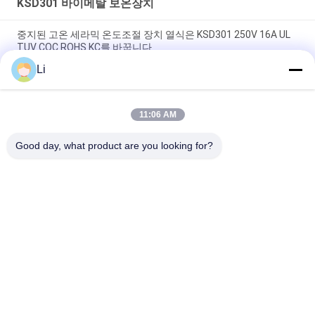
KSD301 바이메탈 보온장치
중지된 고온 세라믹 온도조절 장치 열식은 KSD301 250V 16A UL
TUV CQC ROHS KC를 바꿉니다
Li
바이메탈 디스크 스냅 액션 서모, 저온 제한된 제어 스위치 H31
250V 10 13C
11:06 AM
황급한 활동 유형 KSD301 두금속 보온장치 AC 125V 250V 힘은
평가했습니다
Good day, what product are you looking for?
모든
KSD 바이메탈 보온장
KSD301 바이메탈 보
치
온장치
단열 보호 스위치
KSD302 보온장치
증권예탁원 열 스위
NTC 서미스터 온도 
치
감지기