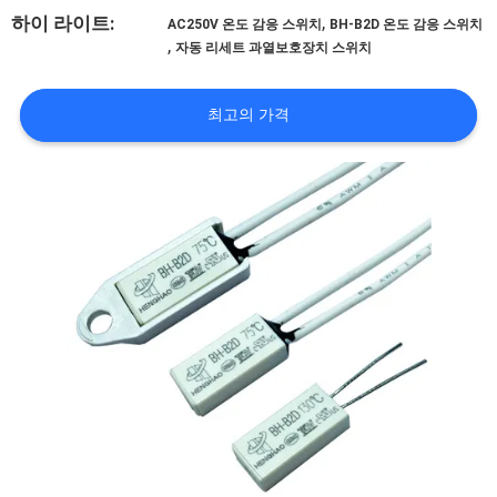
회
,
하이 라이트:
AC250V 온도 감응 스위치
BH-B2D 온도 감응 스위치
,
자동 리세트 과열보호장치 스위치
사
소
최고의 가격
개
공
장
투
어
품
질