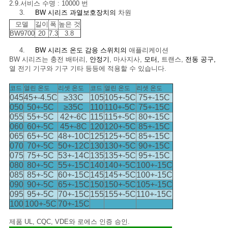
2.9.서비스 수명 : 10000 번
3.
BW 시리즈 과열보호장치의
차원
케
모델
길이
폭
높은 것
BW9700
20
7.3
3.8
이
4.
BW 시리즈 온도 감응 스위치의
애플리케이션
스
BW 시리즈는 충전 배터리,
안정기
, 마사지사,
모터,
트랜스,
전동 공구,
열 전기 기구와 기구 기타 등등에 적용할 수 있습니다.
코드
열린 온도
리셋 온도
코드
열린 온도
리셋 온도
사
045
45+-4.5C
≥33C
105
105+-5C
75+-15C
050
50+-5C
≥35C
110
110+-5C
75+-15C
이
055
55+-5C
42+-6C
115
115+-5C
80+-15C
060
60+-5C
45+-8C
120
120+-5C
85+-15C
트
065
65+-5C
48+-10C
125
125+-5C
85+-15C
070
70+-5C
50+-12C
130
130+-5C
90+-15C
맵
075
75+-5C
53+-14C
135
135+-5C
95+-15C
080
80+-5C
55+-15C
140
140+-5C
100+-15C
085
85+-5C
60+-15C
145
145+-5C
100+-15C
090
90+-5C
65+-15C
150
150+-5C
105+-15C
PRIVACY
095
95+-5C
70+-15C
155
155+-5C
110+-15C
POLICY
100
100+-5C
70+-15C
제품 UL, CQC, VDE와 로에스 인증 승인.