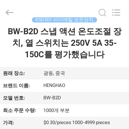
©
2018
-
2026
Dongguan
KSD301 바이메탈 보온장치
Heng
Hao
BW-B2D 스냅 액션 온도조절 장
홈
Electric
Co.,
Ltd.
치, 열 스위치는 250V 5A 35-
All
Rights
Reserved.
제
150C를 평가했습니다
품
소
원래 장소:
광동, 중국
개
HENGHAO
브랜드 이름:
BW-B2D
모델 번호:
VR
최소 주문 수량:
1000개 부분
쇼
$0.30/pieces 1000-4999 pieces
가격: