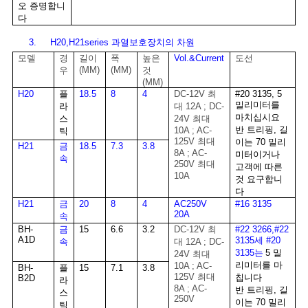
오 증명합니
다
3. H20,H21series 과열보호장치의 차원
모델
경
길이
폭
높은
Vol.&Current
도선
(MM)
(MM)
우
것
(MM)
H20
플
18.5
8
4
DC-12V 최
#20 3135, 5
밀리미터를
라
대 12A ; DC-
마치십시요
스
24V 최대
반 트리핑, 길
10A ; AC-
틱
125V 최대
이는 70 밀리
H21
금
18.5
7.3
3.8
8A ; AC-
미터이거나
속
250V 최대
고객에 따른
10A
것 요구합니
다
H21
금
20
8
4
AC250V
#16 3135
20A
속
BH-
금
15
6.6
3.2
DC-12V 최
#22 3266,#22
A1D
3135세 #20
속
대 12A ; DC-
3135는
5 밀
24V 최대
리미터를 마
10A ; AC-
BH-
플
15
7.1
3.8
125V 최대
칩니다
B2D
라
8A ; AC-
반 트리핑, 길
스
250V
이는 70 밀리
틱