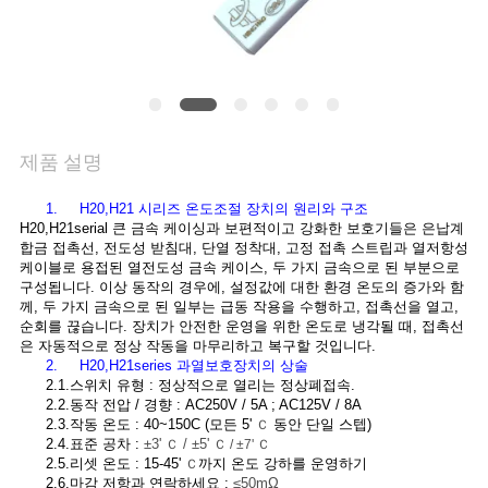
관
리
연
제품 설명
락
1. H20,H21 시리즈 온도조절 장치의 원리와 구조
H20,H21serial 큰 금속 케이싱과 보편적이고 강화한 보호기들은 은납계
처
합금 접촉선, 전도성 받침대, 단열 정착대, 고정 접촉 스트립과 열저항성
케이블로 용접된 열전도성 금속 케이스, 두 가지 금속으로 된 부분으로
구성됩니다. 이상 동작의 경우에, 설정값에 대한 환경 온도의 증가와 함
께, 두 가지 금속으로 된 일부는 급동 작용을 수행하고, 접촉선을 열고,
뉴
순회를 끊습니다. 장치가 안전한 운영을 위한 온도로 냉각될 때, 접촉선
은 자동적으로 정상 작동을 마무리하고 복구할 것입니다.
스
2. H20,H21series 과열보호장치의 상술
2.1.스위치 유형 : 정상적으로 열리는 정상폐접속.
2.2.동작 전압 / 경향 : AC250V / 5A ; AC125V / 8A
2.3.작동 온도 : 40~150C (모든 5'
동안 단일 스텝)
Ｃ
모
2.4.표준 공차 :
±3'
/ ±5'
Ｃ
Ｃ / ±7' Ｃ
2.5.리셋 온도 : 15-45'
까지 온도 강하를 운영하기
Ｃ
든
2.6.마감 저항과 연락하세요 :
≤50mΩ