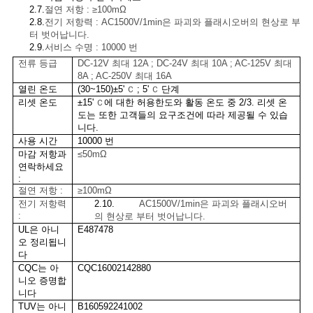
2.7.
절연 저항 : ≥100mΩ
케
2.8.
전기 저항력 : AC1500V/1min은 파괴와 플래시오버의 현상로 부
터 벗어납니다.
2.9.
서비스 수명 : 10000 번
이
전류 등급
DC-12V 최대 12A ; DC-24V 최대 10A ; AC-125V 최대
스
8A ; AC-250V 최대 16A
열린 온도
(30~150)±5'
; 5'
단계
Ｃ
Ｃ
리셋 온도
±15'
에 대한 허용한도와 활동 온도 중 2/3. 리셋 온
Ｃ
도는 또한 고객들의 요구조건에 따라 제공될 수 있습
사
니다.
사용 시간
10000 번
이
마감 저항과
≤50mΩ
연락하세요
:
트
절연 저항 :
≥100mΩ
전기 저항력
2.10.
AC1500V/1min은 파괴와 플래시오버
맵
:
의 현상로 부터 벗어납니다.
UL은 아니
E487478
오 정리됩니
다
PRIVACY
CQC는 아
CQC16002142880
POLICY
니오 증명합
니다
TUV는 아니
B160592241002