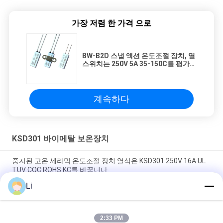
가장 저렴 한 가격 으로
BW-B2D 스냅 액션 온도조절 장치, 열
스위치는 250V 5A 35-150C를 평가했
습니다
계속하다
KSD301 바이메탈 보온장치
중지된 고온 세라믹 온도조절 장치 열식은 KSD301 250V 16A UL
TUV CQC ROHS KC를 바꿉니다
Li
바이메탈 디스크 스냅 액션 서모, 저온 제한된 제어 스위치 H31
250V 10 13C
2:33 PM
황급한 활동 유형 KSD301 두금속 보온장치 AC 125V 250V 힘은