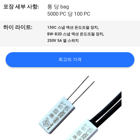
회
포장 세부 사항:
통 당 bag
5000 PC 당 100 PC
사
,
하이 라이트:
150C 스냅 액션 온도조절 장치
소
,
BW-B2D 스냅 액션 온도조절 장치
250V 5A 열 스위치
개
최고의 가격
공
장
투
어
품
질