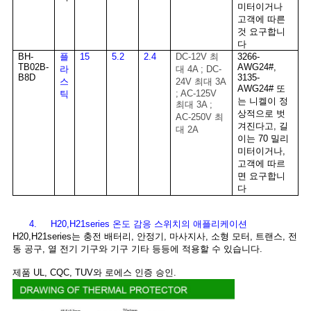
미터이거나
고객에 따른
것 요구합니
다
BH-
플
15
5.2
2.4
DC-12V 최
3266-
TB02B-
AWG24#,
라
대 4A ; DC-
B8D
3135-
스
24V 최대 3A
AWG24# 또
; AC-125V
틱
는 니켈이 정
최대 3A ;
상적으로 벗
AC-250V 최
겨진다고, 길
대 2A
이는 70 밀리
미터이거나,
고객에 따르
면 요구합니
다
4. H20,H21series 온도 감응 스위치의 애플리케이션
H20,H21series는 충전 배터리, 안정기, 마사지사, 소형 모터, 트랜스, 전
동 공구, 열 전기 기구와 기구 기타 등등에 적용할 수 있습니다.
제품 UL, CQC, TUV와 로에스 인증 승인.