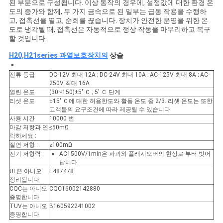
된 부분으로 구성됩니다. 이상 동작의 경우에, 설정값에 대한 환경 온
도의 증가와 함께, 두 가지 금속으로 된 일부는 급동 작용을 수행하
고, 접촉선을 열고, 순회를 끊습니다. 장치가 안전한 운영을 위한 온
도로 냉각될 때, 접촉선은 자동적으로 정상 작동을 마무리하고 복구
할 것입니다.
H20,H21series 과열보호장치의
상술
전류 등급
DC-12V 최대 12A ; DC-24V 최대 10A ; AC-125V 최대 8A ; AC-
250V 최대 16A
열린 온도
(30~150)±5' Ｃ ; 5' Ｃ 단계
리셋 온도
±15' Ｃ에 대한 허용한도와 활동 온도 중 2/3. 리셋 온도는 또한
고객들의 요구조건에 따라 제공될 수 있습니다.
사용 시간
10000 번
마감 저항과 연
≤50mΩ
락하세요 :
절연 저항 :
≥100mΩ
전기 저항력 :
AC1500V/1min은 파괴와 플래시오버의 현상로 부터 벗어
납니다.
UL은 아니오
E487478
정리됩니다
CQC는 아니오
CQC16002142880
증명합니다
TUV는 아니오
B160592241002
증명합니다