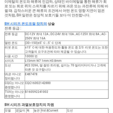
이메탈의 온도와 해류에 민감하, 상태인 바이메탈을 통한 해류가 회
로 또는 회로 위의 스위치를 자르기 위해 과온 또는 과전류에 의해 바
케
뀔 때. 갑작스러운 큰 해류의 조건에서 어떤 온도 영향 지연이 없은
것처럼, BH 일련은 정상적 보호기들 보다 더 안전합니다.
이
BH 시리즈 온도조절 장치의
상술
스
전류 등급 :
전류 등급
DC-12V 최대 12A ; DC-24V 최대 10A ; AC-125V 최대 8A ; AC-
250V 최대 16A
열린 온도
(30~150)±5' Ｃ ; 5' Ｃ 단계
사
리셋 온도
±15' Ｃ에 대한 허용한도와 활동 온도 중 2/3. 리셋 온도는 또한
고객들의 요구조건에 따라 제공될 수 있습니다.
이
사용 시간
10000 번
사이즈
L15mm W7.1mm H3.8mm
트
도선
#22 3266, 말 절반 트리핑, 길이는 70 밀리미터이거나 고객에
따른 것 요구합니다
UL은 아니오
E487478
맵
정리됩니다
CQC는 아니오
CQC16002142880
증명합니다
TUV는 아니오
B160592241002
PRIVACY
증명합니다
POLICY
BH 시리즈 과열보호장치의 차원
모델
경
길이
폭
높은
Vol.&Current
도선