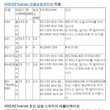
H20,H21series 과열보호장치의
차원
모델
경
길이
폭
높은
Vol.&Current
도선
(MM)
(MM)
우
것
(MM)
H20
플
18.5
8
4
DC-12V 최대 12A ;
#20 3135, 5 밀리미터를 마치
라
DC-24V 최대 10A ;
십시요
스
AC-125V 최대 8A ;
반 트리핑, 길이는 70 밀리미터
틱
AC-250V 최대 10A
이거나 고객에 따른 것 요구합
니다
H21
금
18.5
7.3
3.8
속
H21
금
20
8
4
AC250V 20A
#16 3135
속
BH-A1D
금
15
6.6
3.2
DC-12V 최대 12A ;
#22 3266,#22 3135세 #20
속
DC-24V 최대 10A ;
3135는 5 밀리미터를 마칩니다
AC-125V 최대 8A ;
반 트리핑, 길이는 70 밀리미터
BH-B2D
플
15
7.1
3.8
AC-250V
이거나 고객에 따른 것 요구합
라
니다
스
틱
BH-
플
15
5.2
2.4
DC-12V 최대 4A ;
3266-AWG24#, 3135-AWG24#
TB02B-
또는 니켈이 정상적으로 벗겨
라
DC-24V 최대 3A ;
B8D
진다고, 길이는 70 밀리미터이
스
AC-125V 최대 3A ;
거나, 고객에 따르면 요구합니
틱
AC-250V 최대 2A
다
H20,H21series 온도 감응 스위치의 애플리케이션