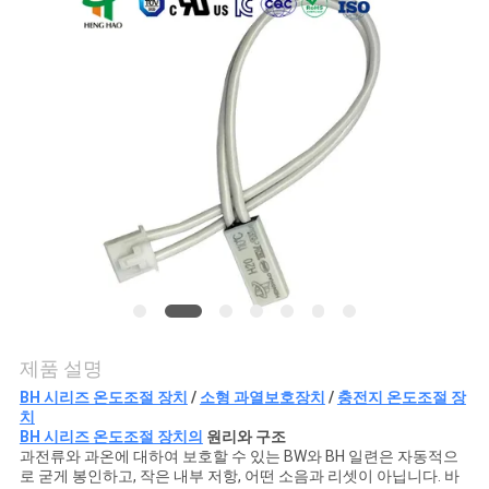
관
리
연
락
처
뉴
스
제품 설명
BH 시리즈 온도조절 장치
/
소형 과열보호장치
/
충전지 온도조절 장
치
모
BH 시리즈 온도조절 장치의
원리와 구조
과전류와 과온에 대하여 보호할 수 있는 BW와 BH 일련은 자동적으
로 굳게 봉인하고, 작은 내부 저항, 어떤 소음과 리셋이 아닙니다. 바
든