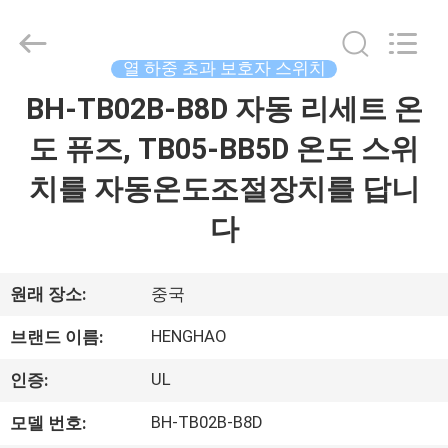
©
2018
-
2025
Dongguan
열 하중 초과 보호자 스위치
Heng
Hao
BH-TB02B-B8D 자동 리세트 온
홈
Electric
Co.,
Ltd.
도 퓨즈, TB05-BB5D 온도 스위
All
Rights
Reserved.
제
치를 자동온도조절장치를 답니
품
다
소
개
원래 장소:
중국
HENGHAO
브랜드 이름:
VR
UL
인증:
쇼
BH-TB02B-B8D
모델 번호: