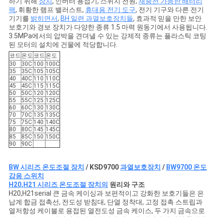
하기 위해
장치
, 인버터 용접기, 스위치 전원,
재충전 가능한 배터리
팩
, 휘황한 램프 밸러스트,
휴대용 전기 도구
, 전기 기구와 다른 전기
기기를
밝히면서
,
BH 일련 과열보호장치들
, 효과적 믿을 만한 보안
보호기와 경보 장치가 다양한 종류 1.5 마력 원동기에서 사용됩니다.
3.5MPa에서의 압박을 견뎌낼 수 있는 강제적 종류는 플라스틱 코팅
된 모터의 설치에 건물에 적당합니다.
코드
온도
코드
온도
30
30C
100
100C
35
35C
105
105C
40
40C
110
110C
45
45C
115
115C
50
50C
120
120C
55
55C
125
125C
60
60C
130
130C
70
70C
135
135C
75
75C
140
140C
80
80C
145
145C
85
85C
150
150C
90
90C
BW 시리즈 온도조절 장치
/ KSD9700
과열보호장치
/
BW9700 온도
감응 스위치
H20,H21 시리즈 온도조절 장치의
원리와 구조
H20,H21serial 큰 금속 케이싱과 보편적이고 강화한 보호기들은 은
납계 합금 접촉선, 전도성 받침대, 단열 정착대, 고정 접촉 스트립과
열저항성 케이블로 용접된 열전도성 금속 케이스, 두 가지 금속으로