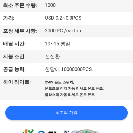
회
1000
최소 주문 수량:
사
USD 0.2~0.3PCS
가격:
소
2000 PC /carton
포장 세부 사항:
개
배달 시간:
10~15 평일
지불 조건:
전신환
공
공급 능력:
한달에 10000000PCS
장
,
하이 라이트:
250V 온도 스위치
투
,
온도조절 장치 자동 리세트 온도 퓨즈
플라스틱 자동 리세트 온도 퓨즈
어
최고의 가격
품
질